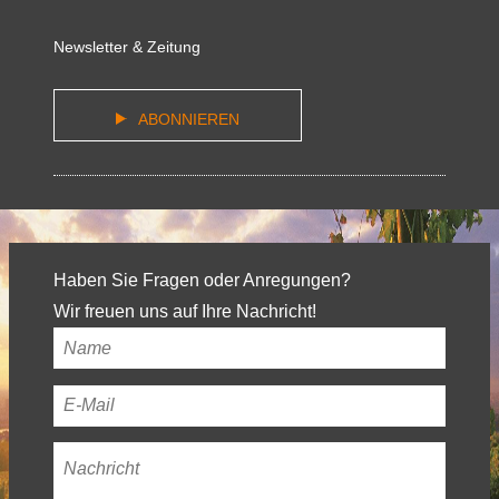
Newsletter & Zeitung
ABONNIEREN
Haben Sie Fragen oder Anregungen?
Wir freuen uns auf Ihre Nachricht!
Ihr
Name
*
Ihre
E-
Nachricht
*
Mail-
Adresse
*