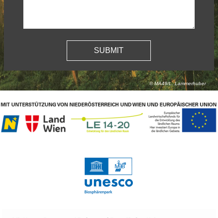
© MA49/L. Lammerhuber