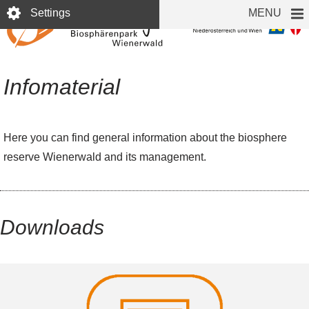
Skip
Settings
MENU
to
main
content
Infomaterial
Here you can find general information about the biosphere
reserve Wienerwald and its management.
Downloads