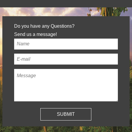
Do you have any Questions?
Send us a message!
Your
name
*
Your
email
Message
*
address
*