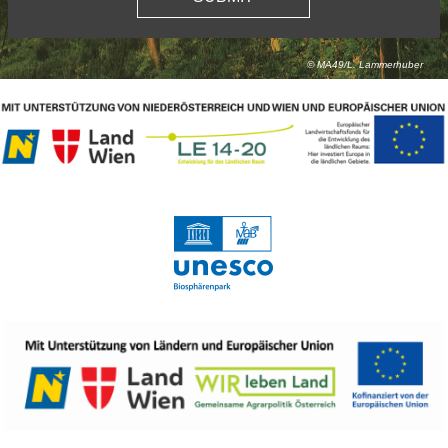
© MA49/L. Lammerhuber