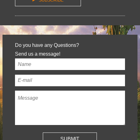
SUBSCRIBE
Do you have any Questions?
Send us a message!
Your
name
*
Your
email
Message
*
address
*