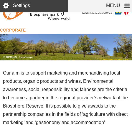
Skip
Settings
MENU
to
main
content
CORPORATE
© BPWW/I. Lemberger
Our aim is to support marketing and merchandising local
products, organic products and wines. Environmental
awareness, social responsibility and fairness are the criteria
to become a partner in the regional provider’s network of the
Biosphere Reserve. It is possible to give awards to the
partnership companies in the fields of ‘agriculture with direct
marketing’ and ‘gastronomy and accommodation’