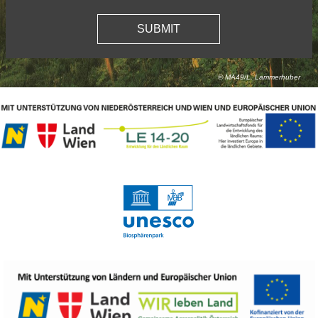
© MA49/L. Lammerhuber