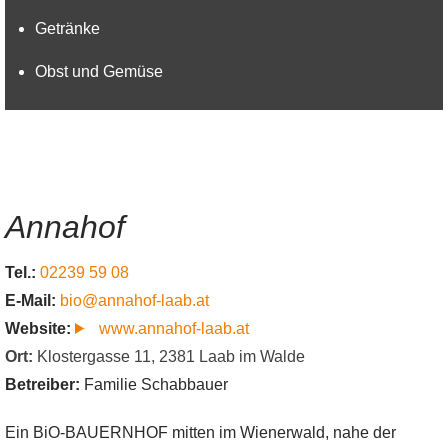
Getränke
Obst und Gemüse
Annahof
Tel.:
02239 59 08
E-Mail:
bio@annahof-laab.at
Website:
www.annahof-laab.at
Ort:
Klostergasse 11
,
2381
Laab im Walde
Betreiber:
Familie Schabbauer
Ein BiO-BAUERNHOF mitten im Wienerwald, nahe der