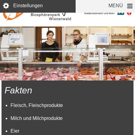
Direkt
Einstellungen
MENÜ
zum
Inhalt
© BPWW/Wolf
Fakten
Fleisch, Fleischprodukte
Milch und Milchprodukte
Eier