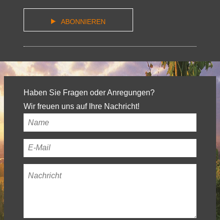
ABONNIEREN
Haben Sie Fragen oder Anregungen?
Wir freuen uns auf Ihre Nachricht!
Ihr
Name
*
Ihre
E-
Nachricht
*
Mail-
Adresse
*