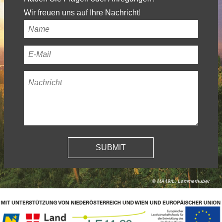
Wir freuen uns auf Ihre Nachricht!
Ihr
Name
*
Ihre
E-
Nachricht
*
Mail-
Adresse
*
© MA49/L. Lammerhuber