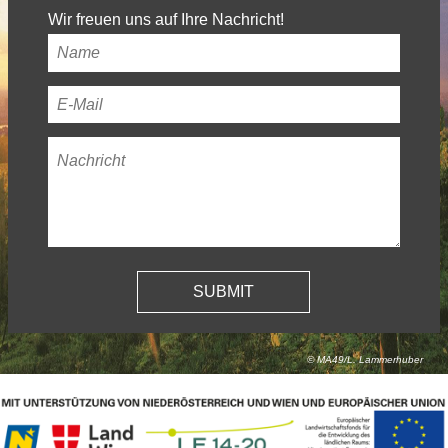
Wir freuen uns auf Ihre Nachricht!
Ihr
Name
*
Ihre
E-
Nachricht
*
Mail-
Adresse
*
© MA49/L. Lammerhuber