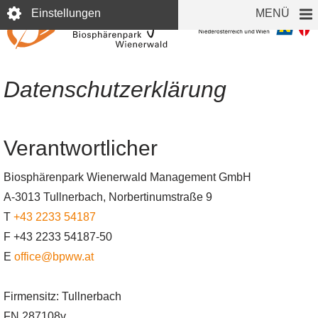
Direkt
Einstellungen
MENÜ
zum
Inhalt
Datenschutzerklärung
Verantwortlicher
Biosphärenpark Wienerwald Management GmbH
A-3013 Tullnerbach, Norbertinumstraße 9
T
+43 2233 54187
F +43 2233 54187-50
E
office@bpww.at
Firmensitz: Tullnerbach
FN 287108v