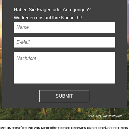
Haben Sie Fragen oder Anregungen?
Wir freuen uns auf Ihre Nachricht!
Ihr
Name
*
Ihre
E-
Nachricht
*
Mail-
Adresse
*
© MA49/L. Lammerhuber