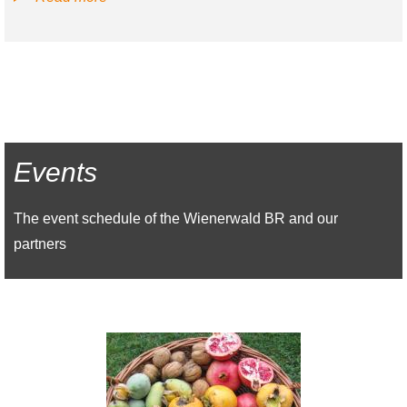
Volunteer
-
Zichtelwiese
Breitenfurt
Events
The event schedule of the Wienerwald BR and our
partners