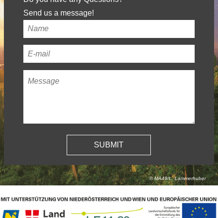
Send us a message!
Your
name
*
Your
email
Message
*
address
*
© MA49/L. Lammerhuber