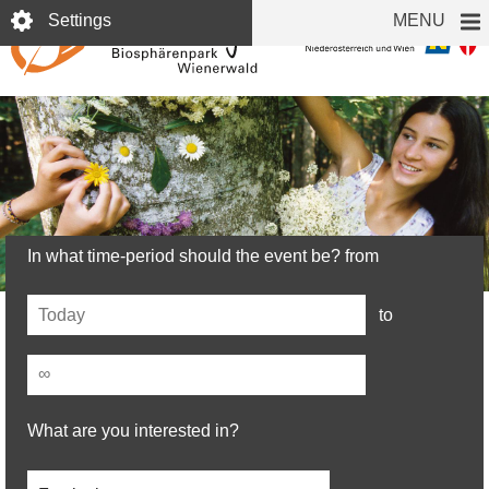
Skip
Settings
MENU
to
main
content
Events
In what time-period should the event be? from
© L. Lammerhuber
Date
to
(field_event_date)
Date
(field_event_date)
What are you interested in?
Kategorie