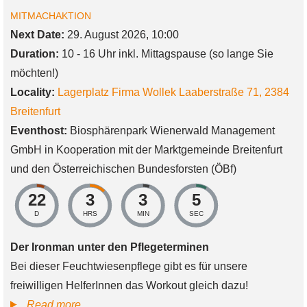
MITMACHAKTION
Next Date:
29. August 2026, 10:00
Duration:
10 - 16 Uhr inkl. Mittagspause (so lange Sie
möchten!)
Locality:
Lagerplatz Firma Wollek
Laaberstraße 71
,
2384
Breitenfurt
Eventhost:
Biosphärenpark Wienerwald Management
GmbH in Kooperation mit der Marktgemeinde Breitenfurt
und den Österreichischen Bundesforsten (ÖBf)
22
3
3
5
D
HRS
MIN
SEC
Der Ironman unter den Pflegeterminen
Bei dieser Feuchtwiesenpflege gibt es für unsere
freiwilligen HelferInnen das Workout gleich dazu!
Biosphere
Read more