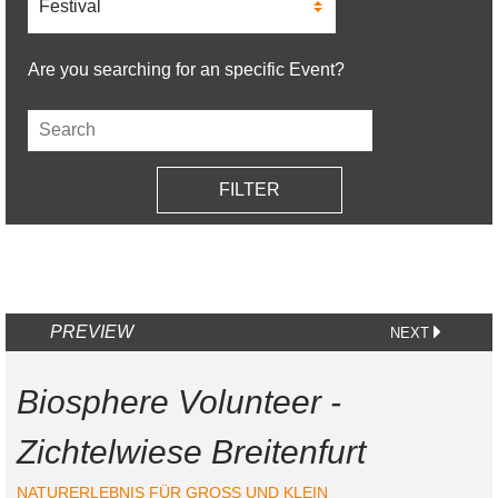
(field_event_category)
Are you searching for an specific Event?
Feld-
Filter
kombinieren
PAGINATION
PREVIEW
NEXT
NEXT
PAGE
Biosphere Volunteer -
Zichtelwiese Breitenfurt
NATURERLEBNIS FÜR GROSS UND KLEIN