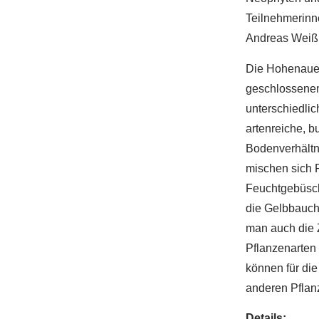
Teilnehmerinne
Andreas Weiß
Die Hohenauer
geschlossenen
unterschiedli
artenreiche, b
Bodenverhältn
mischen sich 
Feuchtgebüsch
die Gelbbauch
man auch die 
Pflanzenarten
können für die
anderen Pflan
Details: