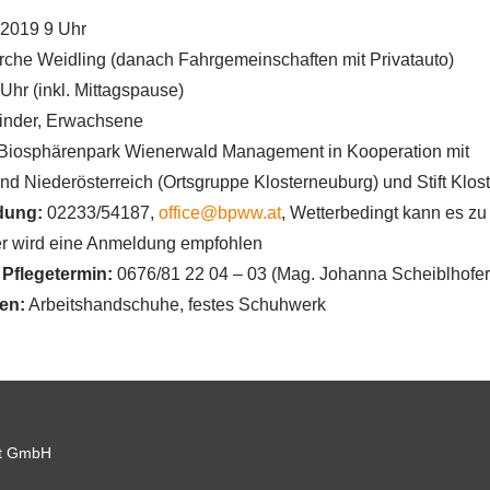
2019 9 Uhr
rche Weidling (danach Fahrgemeinschaften mit Privatauto)
Uhr (inkl. Mittagspause)
nder, Erwachsene
Biosphärenpark Wienerwald Management in Kooperation mit
d Niederösterreich (Ortsgruppe Klosterneuburg) und Stift Klos
dung:
02233/54187,
office@bpww.at
, Wetterbedingt kann es z
r wird eine Anmeldung empfohlen
Pflegetermin:
0676/81 22 04 – 03 (Mag. Johanna Scheiblhofer
gen:
Arbeitshandschuhe, festes Schuhwerk
t GmbH