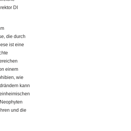
rektor DI
im
e, die durch
se ist eine
chte
ereichen
von einem
hibien, wie
ldrändern kann
-einheimischen
n Neophyten
ehren und die