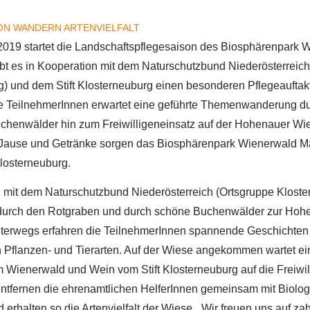
ON
WANDERN
ARTENVIELFALT
2019 startet die Landschaftspflegesaison des Biosphärenpark 
bt es in Kooperation mit dem Naturschutzbund Niederösterreich
) und dem Stift Klosterneuburg einen besonderen Pflegeauftakt
e TeilnehmerInnen erwartet eine geführte Themenwanderung d
uchenwälder hin zum Freiwilligeneinsatz auf der Hohenauer Wie
-Jause und Getränke sorgen das Biosphärenpark Wienerwald 
Klosterneuburg.
n mit dem Naturschutzbund Niederösterreich (Ortsgruppe Kloste
durch den Rotgraben und durch schöne Buchenwälder zur Hoh
terwegs erfahren die TeilnehmerInnen spannende Geschichten
 Pflanzen- und Tierarten. Auf der Wiese angekommen wartet ei
 Wienerwald und Wein vom Stift Klosterneuburg auf die Freiwil
entfernen die ehrenamtlichen HelferInnen gemeinsam mit Biolog
erhalten so die Artenvielfalt der Wiese. „Wir freuen uns auf za