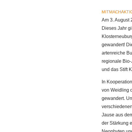
MITMACHAKTI
Am 3. August 
Dieses Jahr gi
Klosterneuburg
gewandert! Di
artenreiche B
regionale Bio
und das Stift 
In Kooperatio
von Weidling 
gewandert. Un
verschiedenen
Jause aus dem
der Stärkung 
Neophyten und 