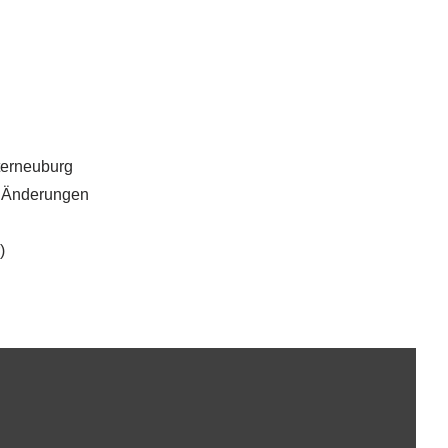
terneuburg
u Änderungen
)