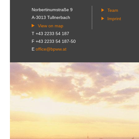
Norbertinumstraße 9
Team
A-3013 Tullnerbach
Imprint
View on map
T +43 2233 54 187
F +43 2233 54 187-50
E
office@bpww.at