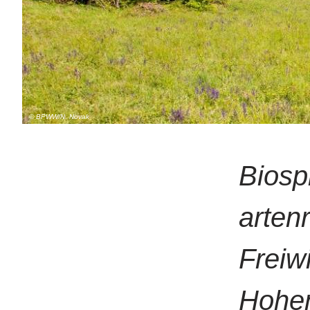
© BPWW/N. Novak
Biosp
arten
Freiwi
Hohe