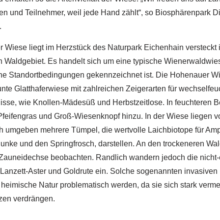
n und Teilnehmer, weil jede Hand zählt“, so Biosphärenpark Di
.
 Wiese liegt im Herzstück des Naturpark Eichenhain versteckt 
 Waldgebiet. Es handelt sich um eine typische Wienerwaldwies
che Standortbedingungen gekennzeichnet ist. Die Hohenauer Wie
unte Glatthaferwiese mit zahlreichen Zeigerarten für wechselfeu
isse, wie Knollen-Mädesüß und Herbstzeitlose. In feuchteren B
Pfeifengras und Groß-Wiesenknopf hinzu. In der Wiese liegen 
 umgeben mehrere Tümpel, die wertvolle Laichbiotope für Amp
unke und den Springfrosch, darstellen. An den trockeneren Wa
Zauneidechse beobachten. Randlich wandern jedoch die nicht
 Lanzett-Aster und Goldrute ein. Solche sogenannten invasive
 heimische Natur problematisch werden, da sie sich stark verm
zen verdrängen.