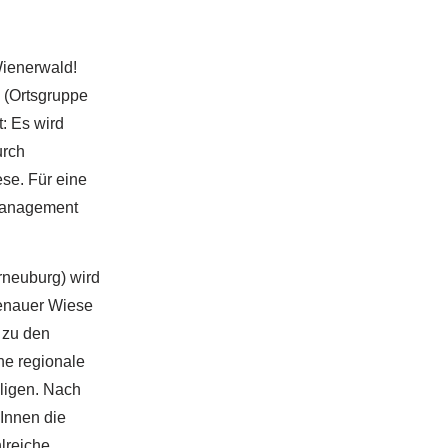
Wienerwald!
 (Ortsgruppe
: Es wird
urch
se. Für eine
Management
rneuburg) wird
enauer Wiese
 zu den
ne regionale
ligen. Nach
Innen die
hlreiche