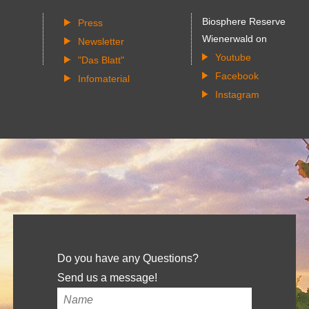
Biosphere Reserve
Press
Wienerwald on
Newsletter
Youtube
"Das Blatt"
Facebook
Infomaterial
Instagram
Do you have any Questions?
Send us a message!
Your