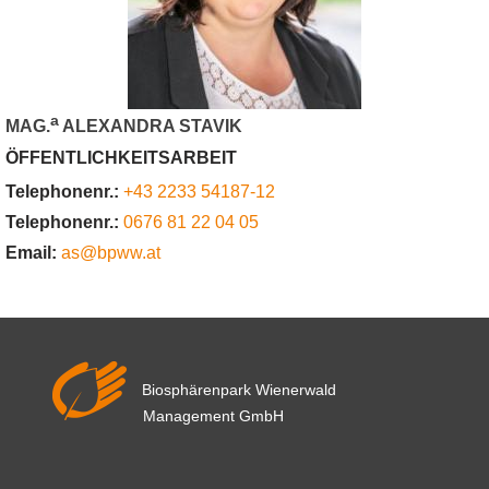
a
MAG.
ALEXANDRA STAVIK
ÖFFENTLICHKEITSARBEIT
Telephonenr.:
+43 2233 54187-12
Telephonenr.:
0676 81 22 04 05
Email:
as@bpww.at
Biosphärenpark Wienerwald
Management GmbH