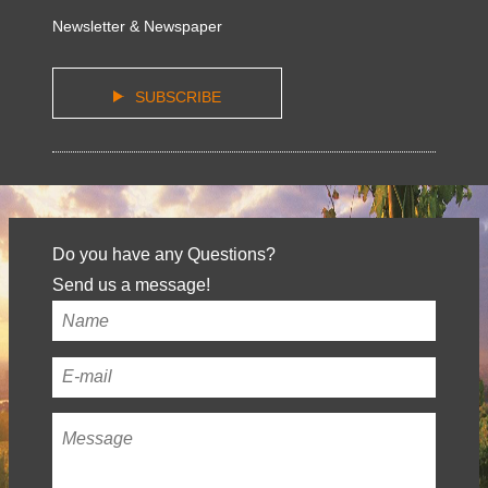
Newsletter & Newspaper
SUBSCRIBE
Do you have any Questions?
Send us a message!
Your
name
*
Your
email
Message
*
address
*