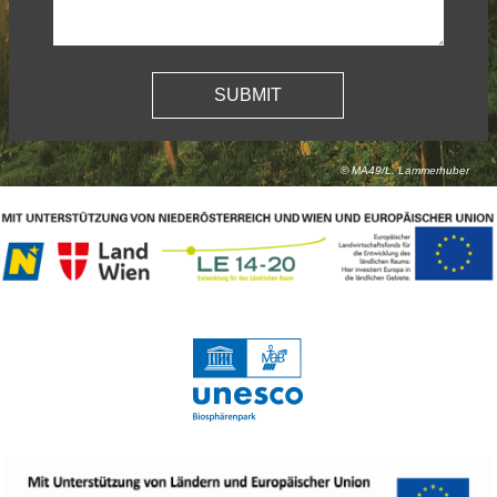
© MA49/L. Lammerhuber