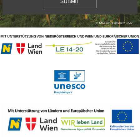
© MA49/L. Lammerhuber