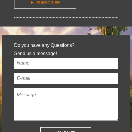
SUBSCRIBE
Do you have any Questions?
Send us a message!
Your
name
*
Your
email
Message
*
address
*