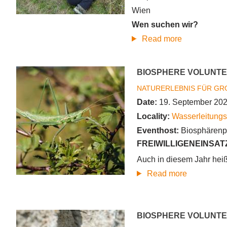
Wien
Wen suchen wir?
about
Read more
Young
Biosphere
BIOSPHERE VOLUNTE
Volunteer
NATURERLEBNIS FÜR GR
–
Date:
19. September 202
Steinbruch
Locality:
Wasserleitungs
Eichkogel
Eventhost:
Biosphärenp
FREIWILLIGENEINSAT
Auch in diesem Jahr heiß
about
Read more
Biosphere
Volunteer
BIOSPHERE VOLUNTE
-