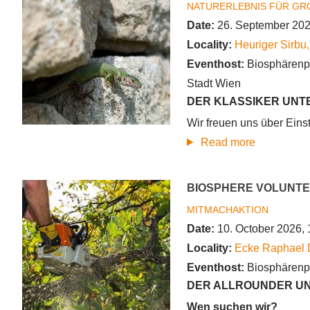
Tieftal
NATURERLEBNIS FÜR GR
Gumpoldsk
Date:
26. September 202
Locality:
Heuriger Sirbu
,
Eventhost:
Biosphärenp
Stadt Wien
DER KLASSIKER UNT
Wir freuen uns über Eins
about
Read more
Biosphere
Volunteer
BIOSPHERE VOLUNTE
-
MITMACHAKTION
Mukental/D
Date:
10. October 2026, 
Locality:
Ecke Raphael 
Eventhost:
Biosphärenp
DER ALLROUNDER UN
Wen suchen wir?