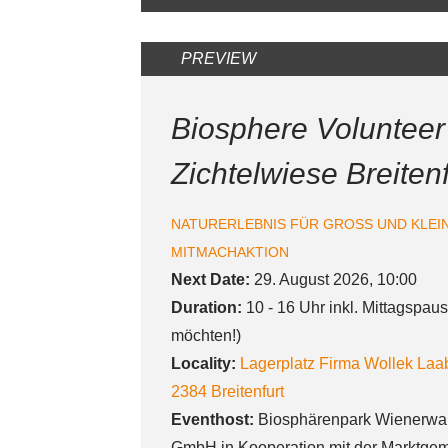
PREVIEW
Biosphere Volunteer
Zichtelwiese Breitenf
NATURERLEBNIS FÜR GROSS UND KLEI
MITMACHAKTION
Next Date:
29. August 2026, 10:00
Duration:
10 - 16 Uhr inkl. Mittagspaus
möchten!)
Locality:
Lagerplatz Firma Wollek
Laab
2384
Breitenfurt
Eventhost:
Biosphärenpark Wienerw
GmbH in Kooperation mit der Marktgeme