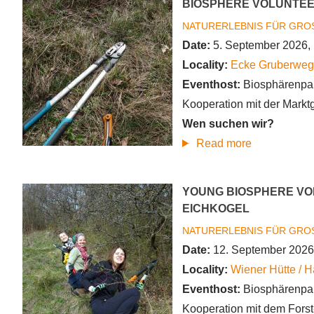
BIOSPHERE VOLUNTEE
NATURERLEBNIS FÜR GROS
Date:
5. September 2026,
Locality:
Ecke Gruberweg
Eventhost:
Biosphärenpa
Kooperation mit der Mark
Wen suchen wir?
about
Read more
Biosphere
Volunteer
YOUNG BIOSPHERE VO
–
EICHKOGEL
Kaiserstein
NATURERLEBNIS FÜR GROS
Alland
Date:
12. September 2026
Locality:
Wiener Hütte / H
Eventhost:
Biosphärenpa
Kooperation mit dem Forst-