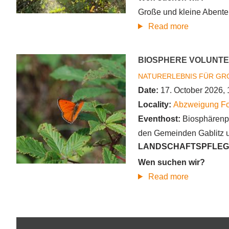
Große und kleine Abenteu
about
Read more
Biosphere
Volunteer
BIOSPHERE VOLUNTE
-
NATURERLEBNIS FÜR GR
Schwahapp
Date:
17. October 2026, 
Klosterneu
Locality:
Abzweigung Fo
Eventhost:
Biosphärenp
den Gemeinden Gablitz 
LANDSCHAFTSPFLEG
Wen suchen wir?
about
Read more
Biosphere
Volunteer
–