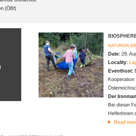
en (ÖBf)
BIOSPHERE
NATURERLEB
Date:
29. Au
Locality:
Lag
d
Eventhost:
Kooperation 
Österreichis
Der Ironman
Bei dieser Fe
HelferInnen 
Read mor