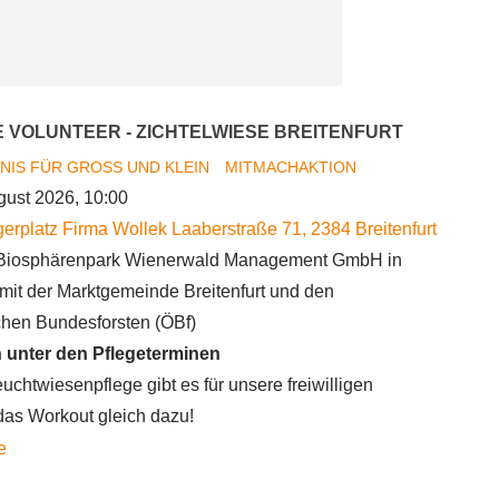
 VOLUNTEER - ZICHTELWIESE BREITENFURT
NIS FÜR GROSS UND KLEIN
MITMACHAKTION
gust 2026, 10:00
erplatz Firma Wollek
Laaberstraße 71
,
2384
Breitenfurt
Biosphärenpark Wienerwald Management GmbH in
mit der Marktgemeinde Breitenfurt und den
chen Bundesforsten (ÖBf)
 unter den Pflegeterminen
uchtwiesenpflege gibt es für unsere freiwilligen
das Workout gleich dazu!
about
e
Biosphere