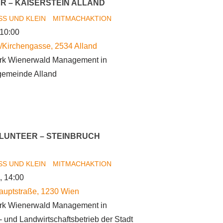
R – KAISERSTEIN ALLAND
S UND KLEIN
MITMACHAKTION
 10:00
/Kirchengasse
,
2534
Alland
rk Wienerwald Management in
tgemeinde Alland
LUNTEER – STEINBRUCH
S UND KLEIN
MITMACHAKTION
, 14:00
auptstraße
,
1230
Wien
rk Wienerwald Management in
 und Landwirtschaftsbetrieb der Stadt