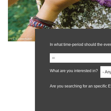
© L. Lammerhuber
In what time-period should the eve
Date
(field_event_date)
Kateg
What are you interested in?
(field
Are you searching for an specific 