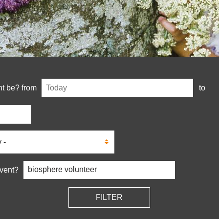
Date
nt be? from
to
(field_event_date)
orie
_event_category)
Feld-
Event?
Filter
kombinieren