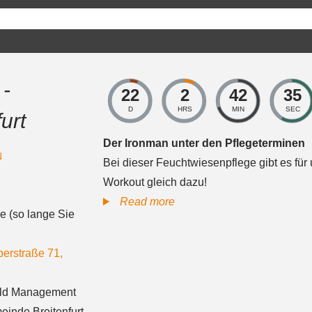
 -
22
2
42
34
D
HRS
MIN
SEC
urt
Der Ironman unter den Pflegeterminen
N
Bei dieser Feuchtwiesenpflege gibt es für 
Workout gleich dazu!
Biosphere
Read more
e (so lange Sie
Volunteer
-
erstraße 71
,
Zichtelwiese
Breitenfurt
ald Management
inde Breitenfurt