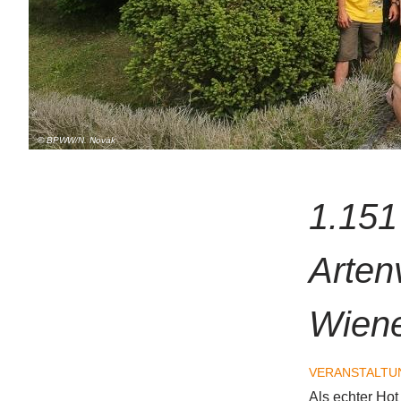
© BPWW/N. Novak
1.151
Arten
Wien
VERANSTALTU
Als echter Hot