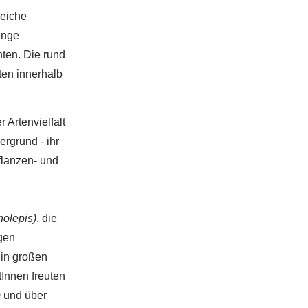
reiche
enge
nten. Die rund
en innerhalb
 Artenvielfalt
rgrund - ihr
flanzen- und
nolepis)
, die
gen
in großen
tInnen freuten
)
und über