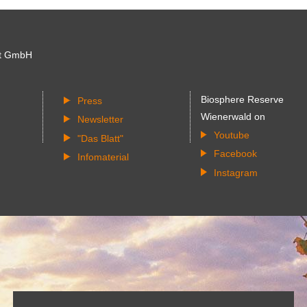
t GmbH
Biosphere Reserve
Press
Wienerwald on
Newsletter
Youtube
"Das Blatt"
Facebook
Infomaterial
Instagram