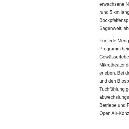
erwachsene Nat
rund 5 km lang
Bockpfeifensp
Sagenwelt, ab
Für jede Meng
Programm beim 
Gewässerlebew
Mikrotheater 
erleben. Bei d
und den Biosp
Tuchfühlung g
abwechslungsr
Betriebe und 
Open Air-Konz