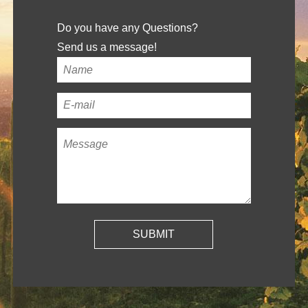
Do you have any Questions?
Send us a message!
Your
name
*
Your
email
Message
*
address
*