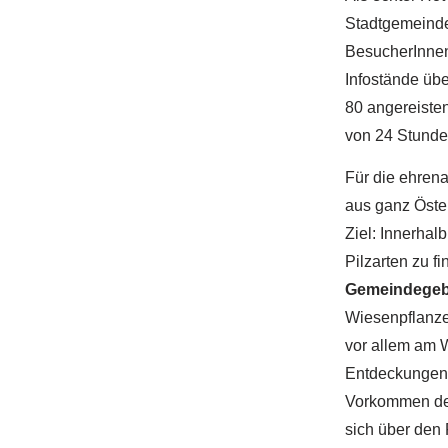
Stadtgemeinde
BesucherInnen
Infostände übe
80 angereiste
von 24 Stund
Für die ehrena
aus ganz Öster
Ziel: Innerhal
Pilzarten zu f
Gemeindegeb
Wiesenpflanz
vor allem am W
Entdeckungen
Vorkommen d
sich über den