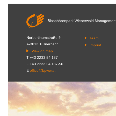
Biosphärenpark Wienerwald
Managemen
Norbertinumstraße 9
Team
A-3013 Tullnerbach
Imprint
View on map
T +43 2233 54 187
F +43 2233 54 187-50
E
office@bpww.at