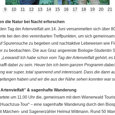
9
10
11
12
13
14
15
16
17
18
19
20
21
en die Natur bei Nacht erforschen
r den Tag der Artenvielfalt am 14. Juni versammelten sich über 8
erte bei den drei vereinbarten Treffpunkten, um sich gemeinsam
uf Spurensuche zu begeben und nachtaktive Lebewesen wie F
er zu beobachten. Die aus Graz angereiste Biologie-Studentin 
:
„Leiwand! Ich habe schon vom Tag der Artenvielfalt gehört, es 
afft dabei zu sein. Heuer bin ich beim ganzen Programm dabei
g war super, total spannend und interessant. Dass die dann a
efangen haben und wir die aus der Nähe sehen konnten war sc
 Artenvielfalt“ & sagenhafte Wanderung
tartete um 11.00 Uhr die, gemeinsam mit dem Wienerwald Tour
, „Huachzua-Tour“ – eine sagenhafte Wanderung durch den Bios
t Märchen- und Sagenerzähler Helmut Wittmann. Rund 50 Wan