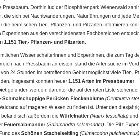
 Pressbaum. Dorthin lud der Biosphärenpark Wienerwald zahl
, die sich bei Nachtwanderungen, Naturführungen und jede M
r die heimischen Tier-, Pflanzen- und Pilzarten informieren kon
n ExpertInnen aus den verschiedensten Fachbereichen entdeckt
en
1.151 Tier,- Pflanzen- und Pilzarten
.
mtlichen WissenschafterInnen und ExpertInnen, die zum Tag der
reich nach Pressbaum anreisten, stand die Artensuche im Vorde
b von 24 Stunden im betreffenden Gebiet möglichst viele Tier-, P
inden. Insgesamt konnten heuer
1.151 Arten im Pressbaumer
iet
gefunden werden, darunter die auf der roten Liste stehende
e
Schmalschuppige Perücken-Flockenblume
(Centaurea ste
aldrand auf mageren Wiesen zu finden ist. Unter den diesjähri
 befand sich außerdem die
Würfelnatter
(Natrix tessellata)
und 
er
Feuersalamander
(Salamandra salamandra)
. Die Pilz-Exper
 Fund des
Schönen Stachelseitling
(Climacodon pulcherrimus