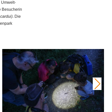
m Umwelt-
e Besucherin
cardui)
. Die
renpark