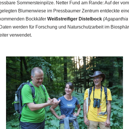
essbare Sommersteinpilze. Netter Fund am Rande: Auf der vo
elegten Blumenwiese im Pressbaumer Zentrum entdeckte ein
orkommenden Bockkäfer
Weißstreifiger Distelbock
(Agapanthia 
aten werden für Forschung und Naturschutzarbeit im Biosphä
iter verwendet.