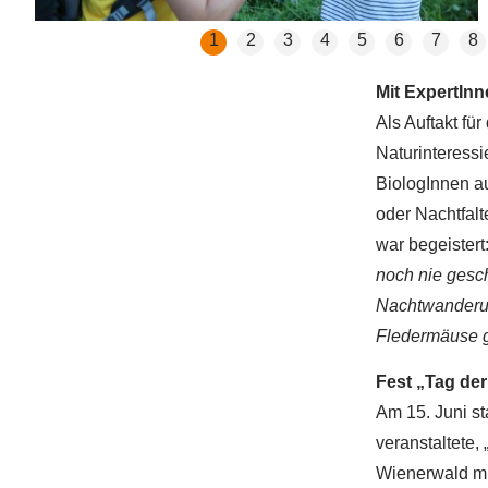
1
2
3
4
5
6
7
8
Mit ExpertInn
Als Auftakt fü
Naturinteressi
BiologInnen a
oder Nachtfalt
war begeistert
noch nie gesch
Nachtwanderun
Fledermäuse g
Fest „Tag der
Am 15. Juni s
veranstaltete
Wienerwald mi