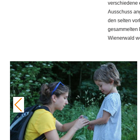
verschiedene 
Ausschuss ang
den selten v
gesammelten D
Wienerwald we