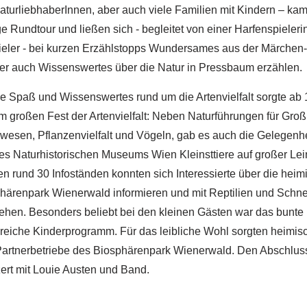
urliebhaberInnen, aber auch viele Familien mit Kindern – kame
e Rundtour und ließen sich - begleitet von einer Harfenspieler
ieler - bei kurzen Erzählstopps Wundersames aus der Märchen
er auch Wissenswertes über die Natur in Pressbaum erzählen.
e Spaß und Wissenswertes rund um die Artenvielfalt sorgte ab 
großen Fest der Artenvielfalt: Neben Naturführungen für Groß
esen, Pflanzenvielfalt und Vögeln, gab es auch die Gelegenhe
des Naturhistorischen Museums Wien Kleinsttiere auf großer Le
en rund 30 Infoständen konnten sich Interessierte über die heim
härenpark Wienerwald informieren und mit Reptilien und Schn
ehen. Besonders beliebt bei den kleinen Gästen war das bunte
eiche Kinderprogramm. Für das leibliche Wohl sorgten heimisc
Partnerbetriebe des Biosphärenpark Wienerwald. Den Abschluss
ert mit Louie Austen und Band.