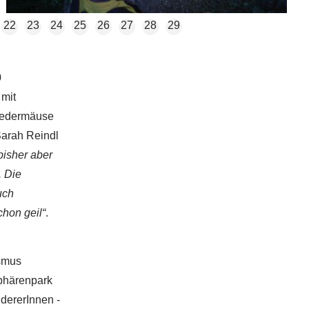
22
23
24
25
26
27
28
29
0
 mit
ledermäuse
Sarah Reindl
bisher aber
. Die
uch
hon geil“
.
ismus
phärenpark
dererInnen -