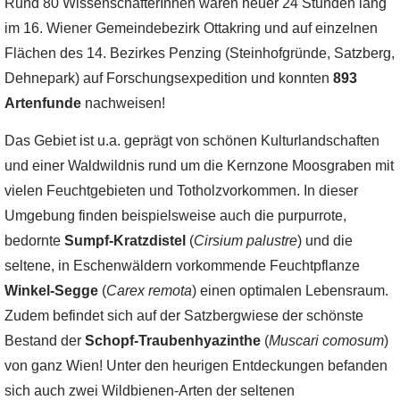
Rund 80 WissenschafterInnen waren heuer 24 Stunden lang
im 16. Wiener Gemeindebezirk Ottakring und auf einzelnen
Flächen des 14. Bezirkes Penzing (Steinhofgründe, Satzberg,
Dehnepark) auf Forschungsexpedition und konnten
893
Artenfunde
nachweisen!
Das Gebiet ist u.a. geprägt von schönen Kulturlandschaften
und einer Waldwildnis rund um die Kernzone Moosgraben mit
vielen Feuchtgebieten und Totholzvorkommen. In dieser
Umgebung finden beispielsweise auch die purpurrote,
bedornte
Sumpf-Kratzdistel
(
Cirsium palustre
) und die
seltene, in Eschenwäldern vorkommende Feuchtpflanze
Winkel-Segge
(
Carex remota
) einen optimalen Lebensraum.
Zudem befindet sich auf der Satzbergwiese der schönste
Bestand der
Schopf-Traubenhyazinthe
(
Muscari comosum
)
von ganz Wien! Unter den heurigen Entdeckungen befanden
sich auch zwei Wildbienen-Arten der seltenen