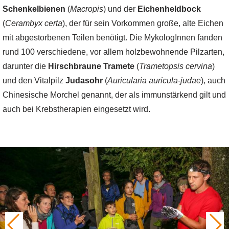
Schenkelbienen
(
Macropis
) und der
Eichenheldbock
(
Cerambyx certa
), der für sein Vorkommen große, alte Eichen
mit abgestorbenen Teilen benötigt. Die MykologInnen fanden
rund 100 verschiedene, vor allem holzbewohnende Pilzarten,
darunter die
Hirschbraune Tramete
(
Trametopsis cervina
)
und den Vitalpilz
Judasohr
(
Auricularia auricula-judae
), auch
Chinesische Morchel genannt, der als immunstärkend gilt und
auch bei Krebstherapien eingesetzt wird.