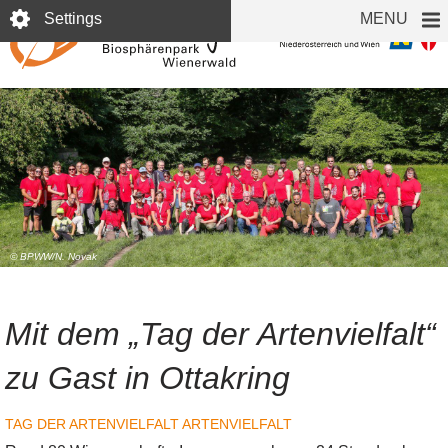
Skip
Settings
MENU
to
main
content
© BPWW/N. Novak
Mit dem „Tag der Artenvielfalt“
zu Gast in Ottakring
TAG DER ARTENVIELFALT
ARTENVIELFALT