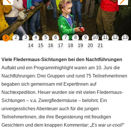
1
2
3
4
5
6
7
8
9
10
11
12
13
14
15
16
17
18
19
20
21
Viele Fledermaus-Sichtungen bei den Nachtführungen
Auftakt und ein Programmhighlight waren am 10. Juni die
Nachtführungen: Drei Gruppen und rund 75 TeilnehmerInnen
begaben sich gemeinsam mit ExpertInnen auf
Nachtexpedition. Heuer wurden sie mit vielen Fledermaus-
Sichtungen – v.a. Zwergfledermäuse – belohnt. Ein
unvergessliches Abenteuer auch für die jungen
TeilnehmerInnen, die ihre Begeisterung mit freudigen
Gesichtern und dem knappen Kommentar:
„Es war ur-cool!“