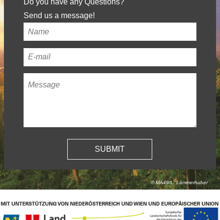
Do you have any Questions?
Send us a message!
Your
name
*
Your
email
Message
*
address
*
© MA49/L. Lammerhuber