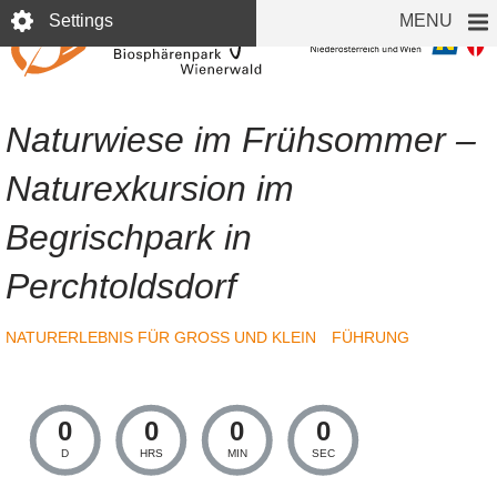
Skip
Settings
MENU
to
main
content
Naturwiese im Frühsommer –
Naturexkursion im
Begrischpark in
Perchtoldsdorf
NATURERLEBNIS FÜR GROSS UND KLEIN
FÜHRUNG
0
0
0
0
D
HRS
MIN
SEC