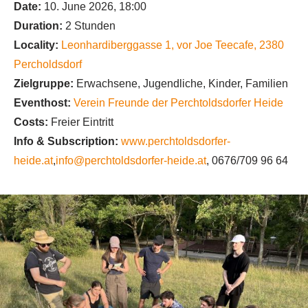
Date:
10. June 2026, 18:00
Duration:
2 Stunden
Locality:
Leonhardiberggasse 1, vor Joe Teecafe
,
2380
Percholdsdorf
Zielgruppe:
Erwachsene, Jugendliche, Kinder, Familien
Eventhost:
Verein Freunde der Perchtoldsdorfer Heide
Costs:
Freier Eintritt
Info & Subscription:
www.perchtoldsdorfer-
heide.at
,
info@perchtoldsdorfer-heide.at
, 0676/709 96 64