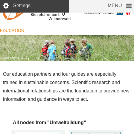
Skip
Settings
MENU
to
main
content
EDUCATION
© BPWW/N. Novak
Our education partners and tour guides are especially
trained in sustainable concerns. Scientific research and
international relationships are the foundation to provide new
information and guidance in ways to act.
All nodes from "Umweltbildung"