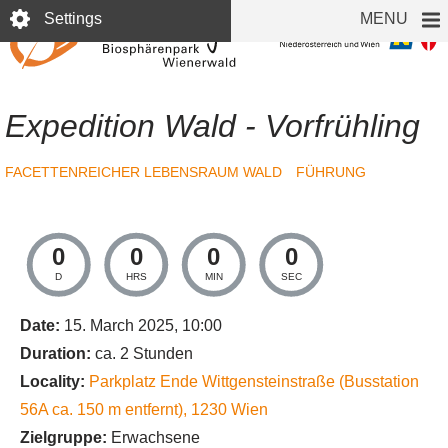
Skip
Settings
MENU
to
main
content
Expedition Wald - Vorfrühling
FACETTENREICHER LEBENSRAUM WALD
FÜHRUNG
0
0
0
0
D
HRS
MIN
SEC
Date:
15. March 2025, 10:00
Duration:
ca. 2 Stunden
Locality:
Parkplatz Ende Wittgensteinstraße (Busstation
56A ca. 150 m entfernt)
,
1230
Wien
Zielgruppe:
Erwachsene