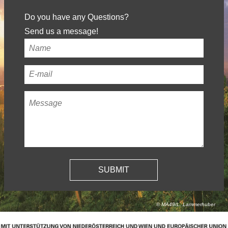
Do you have any Questions?
Send us a message!
Your
name
*
Your
email
Message
*
address
*
© MA49/L. Lammerhuber