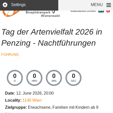
Skip
Settings
MENU
to
main
content
Tag der Artenvielfalt 2026 in
Penzing - Nachtführungen
FÜHRUNG
0
0
0
0
D
HRS
MIN
SEC
Date:
12. June 2026, 20:00
Locality:
1140
Wien
Zielgruppe:
Erwachsene, Familien mit Kindern ab 9