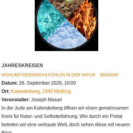
Herbst
und
Winter
-
Erholung
zu
jeder
Jahreszeit
JAHRESKREISEN
im
WOHLBEFINDEN/WOHLFÜHLEN IN DER NATUR
SEMINAR
Wald
Datum:
26. September 2026, 10:00
und
Ort:
Kalenderberg
,
2340
Mödling
auf
Veranstalter:
Joseph Masari
der
In der Jurte am Kalenderberg öffnen wir einen gemeinsamen
Wiese
Kreis für Natur- und Selbsterfahrung. Wie durch ein Portal
betreten wir eine vertraute Welt, doch sehen diese mit neuem
Blick.