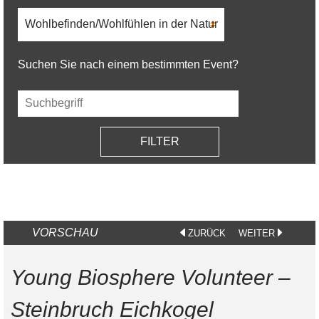
Kategorie
(field_event_category)
Suchen Sie nach einem bestimmten Event?
Feld-
Filter
kombinieren
SEITENNUMMERIERUNG
VORSCHAU
VORHERIGE
NÄCHSTE
ZURÜCK
WEITER
SEITE
SEITE
Young Biosphere Volunteer –
Steinbruch Eichkogel