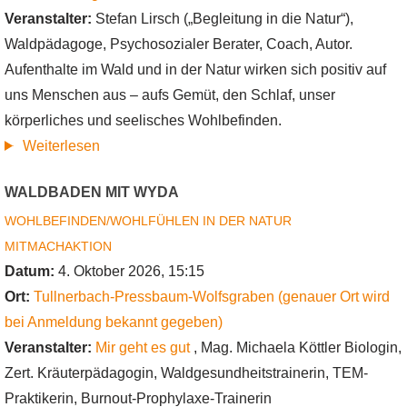
Veranstalter:
Stefan Lirsch („Begleitung in die Natur“),
Waldpädagoge, Psychosozialer Berater, Coach, Autor.
Aufenthalte im Wald und in der Natur wirken sich positiv auf
uns Menschen aus – aufs Gemüt, den Schlaf, unser
körperliches und seelisches Wohlbefinden.
über
Weiterlesen
Natur.bewusst.sein
WALDBADEN MIT WYDA
–
WOHLBEFINDEN/WOHLFÜHLEN IN DER NATUR
Die
MITMACHAKTION
heilsamen
Datum:
4. Oktober 2026, 15:15
Wirkungen
Ort:
Tullnerbach-Pressbaum-Wolfsgraben (genauer Ort wird
des
bei Anmeldung bekannt gegeben)
Waldes
Veranstalter:
Mir geht es gut
, Mag. Michaela Köttler Biologin,
nutzen
Zert. Kräuterpädagogin, Waldgesundheitstrainerin, TEM-
lernen
Praktikerin, Burnout-Prophylaxe-Trainerin