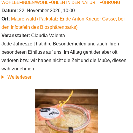
WOHLBEFINDEN/WOHLFÜHLEN IN DER NATUR
FÜHRUNG
Datum:
22. November 2026, 10:00
Ort:
Maurerwald (Parkplatz Ende Anton Krieger Gasse, bei
den Infotafeln des Biosphärenparks)
Veranstalter:
Claudia Valenta
Jede Jahreszeit hat ihre Besonderheiten und auch ihren
besonderen Einfluss auf uns. Im Alltag geht der aber oft
verloren bzw. wir haben nicht die Zeit und die Muße, diesen
wahrzunehmen.
über
Weiterlesen
Frühling,
Sommer,
Herbst
und
Winter
-