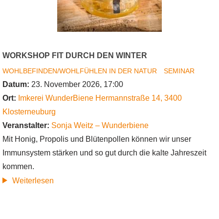
Erholung
zu
jeder
Jahreszeit
WORKSHOP FIT DURCH DEN WINTER
im
WOHLBEFINDEN/WOHLFÜHLEN IN DER NATUR
SEMINAR
Wald
Datum:
23. November 2026, 17:00
und
Ort:
Imkerei WunderBiene
Hermannstraße 14
,
3400
auf
Klosterneuburg
der
Veranstalter:
Sonja Weitz – Wunderbiene
Wiese
Mit Honig, Propolis und Blütenpollen können wir unser
Immunsystem stärken und so gut durch die kalte Jahreszeit
kommen.
über
Weiterlesen
Workshop
Fit