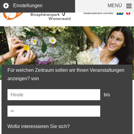
Direkt
Einstellungen
MENÜ
zum
Inhalt
Veranstaltungen
Für welchen Zeitraum sollen wir Ihnen Veranstaltungen
© L. Lammerhuber
anzeigen? von
Date
bis
(field_event_date)
Date
(field_event_date)
Wofür interessieren Sie sich?