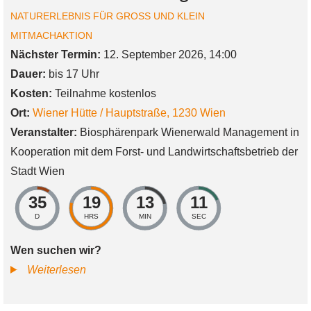
NATURERLEBNIS FÜR GROSS UND KLEIN
MITMACHAKTION
Nächster Termin:
12. September 2026, 14:00
Dauer:
bis 17 Uhr
Kosten:
Teilnahme kostenlos
Ort:
Wiener Hütte / Hauptstraße
,
1230
Wien
Veranstalter:
Biosphärenpark Wienerwald Management in
Kooperation mit dem Forst- und Landwirtschaftsbetrieb der
Stadt Wien
35
19
13
10
D
HRS
MIN
SEC
Wen suchen wir?
Young
Weiterlesen
Biosphere
Volunteer