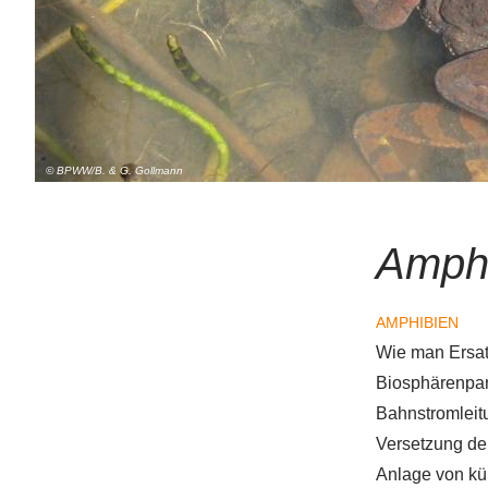
© BPWW/B. & G. Gollmann
Amphi
AMPHIBIEN
Wie man Ersat
Biosphärenpar
Bahnstromleit
Versetzung der
Anlage von kün