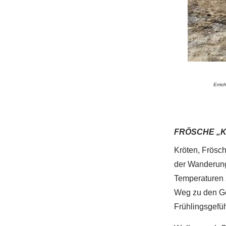
Erric
FRÖSCHE „
Kröten, Frösc
der Wanderung
Temperaturen 
Weg zu den Ge
Frühlingsgefü