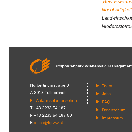
„Bewusstseinsb
Nachhaltigke
Landwirtschaf
Niederösterrei
Biosphärenpark Wienerwald
Managemen
Norbertinumstraße 9
Team
A-3013 Tullnerbach
Jobs
Anfahrtsplan ansehen
FAQ
T +43 2233 54 187
Datenschutz
F +43 2233 54 187-50
Impressum
E
office@bpww.at