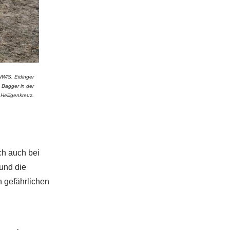
W/S. Eidinger
 Bagger in der
Heiligenkreuz.
ch auch bei
und die
 gefährlichen