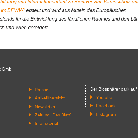
ildung und Informationsarbeit zu Biodiversität, Klimaschutz un
it im BPWW“
erstellt und wird aus Mitteln des Europäischen
tsfonds für die Entwicklung des ländlichen Raumes und den Lä
ch und Wien gefördert.
t GmbH
Der Biosphärenpark auf
Presse
Youtube
Artikelübersicht
Facebook
Newsletter
Instagram
Zeitung "Das Blatt"
Infomaterial