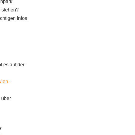
enpark
e stehen?
chtigen Infos
t es auf der
ien -
 über
s