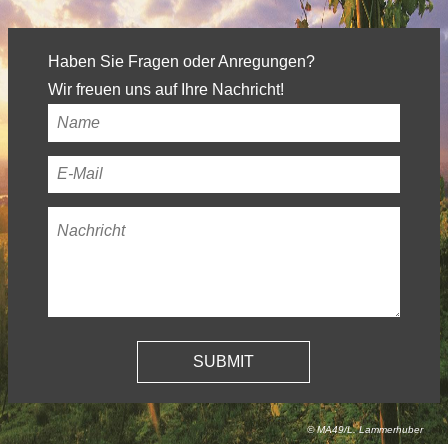
Haben Sie Fragen oder Anregungen?
Wir freuen uns auf Ihre Nachricht!
Ihr
Name
*
Ihre
E-
Nachricht
*
Mail-
Adresse
*
© MA49/L. Lammerhuber