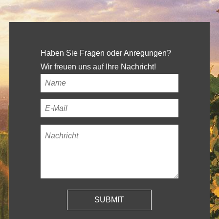
Haben Sie Fragen oder Anregungen?
Wir freuen uns auf Ihre Nachricht!
Ihr
Name
*
Ihre
E-
Nachricht
*
Mail-
Adresse
*