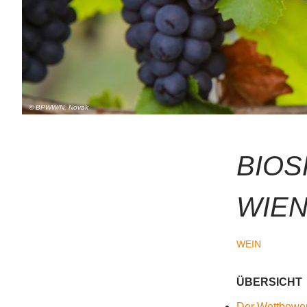
© BPWW/N. Novak
BIO
WIEN
WEIN
ÜBERSICHT
Der Wettbewe