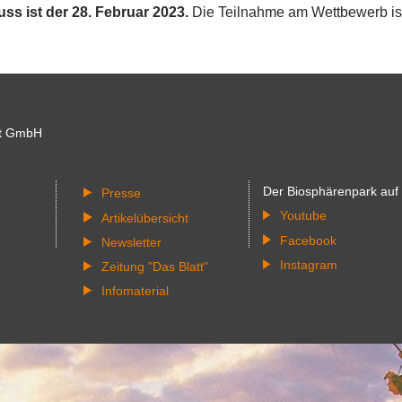
s ist der 28. Februar 2023.
Die Teilnahme am Wettbewerb ist
t GmbH
Der Biosphärenpark auf
Presse
Youtube
Artikelübersicht
Facebook
Newsletter
Instagram
Zeitung "Das Blatt"
Infomaterial