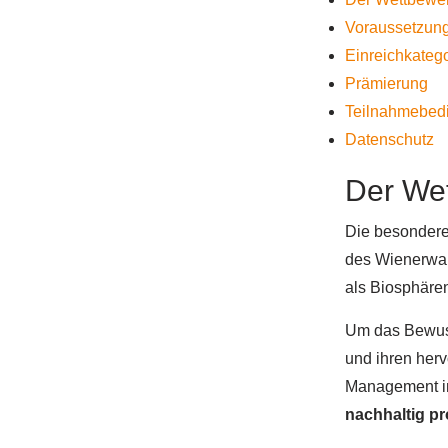
Voraussetzung
Einreichkateg
Prämierung
Teilnahmebed
Datenschutz
Der We
Die besondere 
des Wienerwal
als Biosphäre
Um das Bewusst
und ihren her
Management im
nachhaltig p