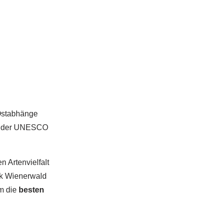
 Ostabhänge
on der UNESCO
n Artenvielfalt
rk Wienerwald
m die
besten