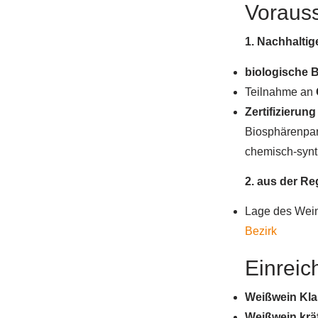
Vorauss
1. Nachhaltig
biologische 
Teilnahme an
Zertifizierun
Biosphärenpar
chemisch-synth
2. aus der Re
Lage des Wein
Bezirk
Einreic
Weißwein Kla
Weißwein krä