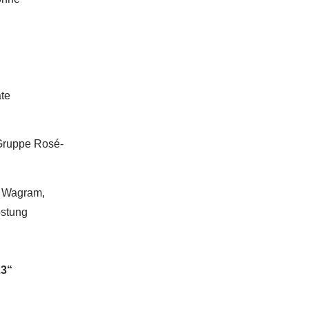
te
Gruppe Rosé-
– Wagram,
ostung
3“