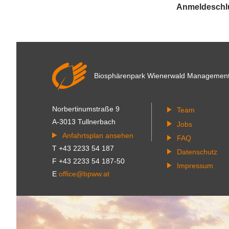
Anmeldeschlus
Biosphärenpark Wienerwald
Managemen
Norbertinumstraße 9
Team
A-3013 Tullnerbach
Jobs
Anfahrtsplan ansehen
FAQ
T +43 2233 54 187
Datenschutz
F +43 2233 54 187-50
Impressum
E
office@bpww.at