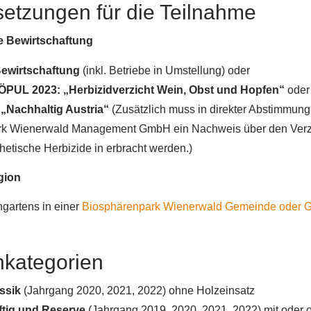
etzungen für die Teilnahme
e Bewirtschaftung
Bewirtschaftung
(inkl. Betriebe in Umstellung) oder
ÖPUL 2023: „Herbizidverzicht Wein, Obst und Hopfen“
oder
g „Nachhaltig Austria“
(Zusätzlich muss in direkter Abstimmung 
k Wienerwald Management GmbH ein Nachweis über den Verzi
etische Herbizide in erbracht werden.)
gion
gartens in einer
Biosphärenpark Wienerwald Gemeinde oder 
hkategorien
ssik
(Jahrgang 2020, 2021, 2022) ohne Holzeinsatz
ftig und Reserve
(Jahrgang 2019, 2020, 2021, 2022) mit oder 