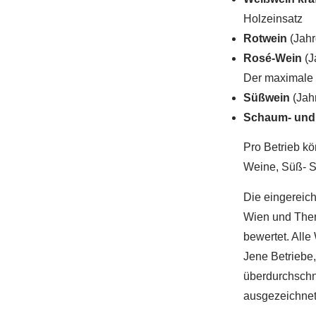
Holzeinsatz
Rotwein
(Jahr
Rosé-Wein
(J
Der maximale R
Süßwein
(Jah
Schaum- und 
Pro Betrieb k
Weine, Süß- S
Die eingereic
Wien und Ther
bewertet. Alle
Jene Betriebe,
überdurchschn
ausgezeichnet