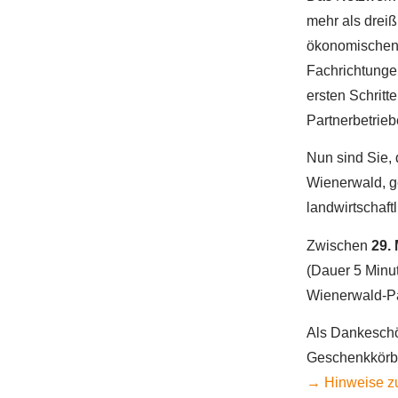
mehr als dreiß
ökonomischen 
Fachrichtunge
ersten Schritt
Partnerbetrieb
Nun sind Sie,
Wienerwald, g
landwirtschaft
Zwischen
29.
(Dauer 5 Minu
Wienerwald-Par
Als Dankeschön
Geschenkkörbe
→ Hinweise z