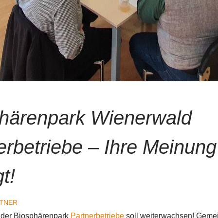
härenpark Wienerwald
erbetriebe – Ihre Meinung 
t!
TNER
 der Biosphärenpark
Partnerbetriebe
soll weiterwachsen! Geme