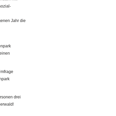
ozial-
enen Jahr die
enpark
 einen
Umfrage
npark
rsonen drei
erwald!