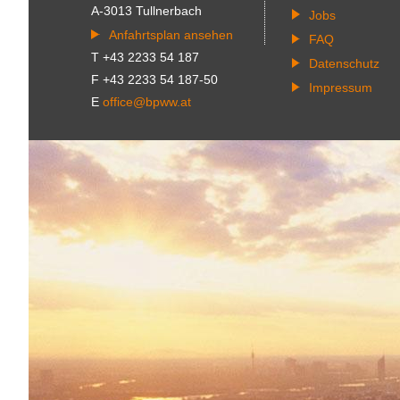
A-3013 Tullnerbach
Jobs
Anfahrtsplan ansehen
FAQ
T +43 2233 54 187
Datenschutz
F +43 2233 54 187-50
Impressum
E
office@bpww.at