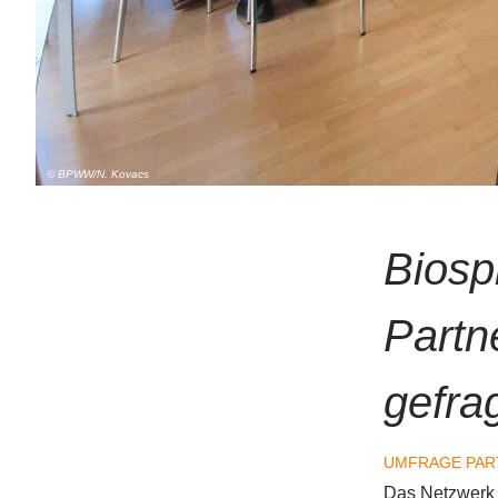
© BPWW/N. Kovacs
Biosp
Partn
gefrag
UMFRAGE
PAR
Das Netzwerk