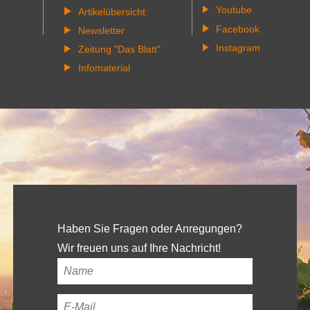
Youtube
Artikelübersicht
Facebook
Newsletter
Instagram
Zeitung "Das Blatt"
Infomaterial
Haben Sie Fragen oder Anregungen?
Wir freuen uns auf Ihre Nachricht!
Ihr
Name
*
Ihre