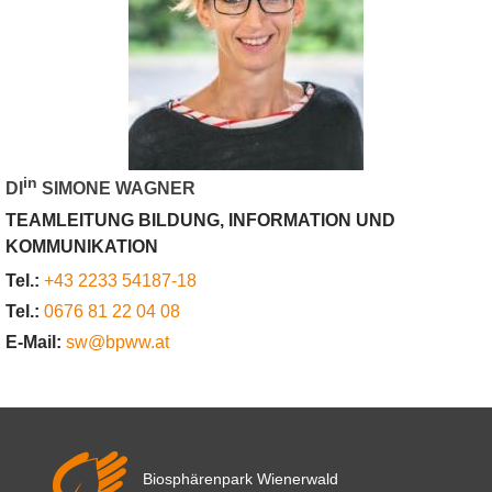
in
DI
SIMONE WAGNER
TEAMLEITUNG BILDUNG, INFORMATION UND
KOMMUNIKATION
Tel.:
+43 2233 54187-18
Tel.:
0676 81 22 04 08
E-Mail:
sw@bpww.at
Biosphärenpark Wienerwald