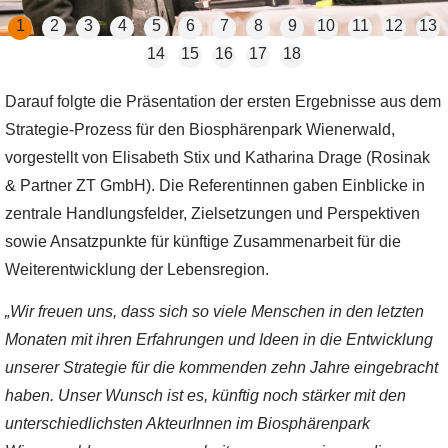
1
2
3
4
5
6
7
8
9
10
11
12
13
14
15
16
17
18
Darauf folgte die Präsentation der ersten Ergebnisse aus dem
Strategie-Prozess für den Biosphärenpark Wienerwald,
vorgestellt von Elisabeth Stix und Katharina Drage (Rosinak
& Partner ZT GmbH). Die Referentinnen gaben Einblicke in
zentrale Handlungsfelder, Zielsetzungen und Perspektiven
sowie Ansatzpunkte für künftige Zusammenarbeit für die
Weiterentwicklung der Lebensregion.
„Wir freuen uns, dass sich so viele Menschen in den letzten
Monaten mit ihren Erfahrungen und Ideen in die Entwicklung
unserer Strategie für die kommenden zehn Jahre eingebracht
haben. Unser Wunsch ist es, künftig noch stärker mit den
unterschiedlichsten AkteurInnen im Biosphärenpark