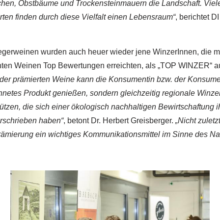
achen, Obstbäume und Trockensteinmauern die Landschaft. Viele
ten finden durch diese Vielfalt einen Lebensraum“
, berichtet D
gerweinen wurden auch heuer wieder jene WinzerInnen, die m
chten Weinen Top Bewertungen erreichten, als „TOP WINZER“ a
 der prämierten Weine kann die Konsumentin bzw. der Konsumen
hnetes Produkt genießen, sondern gleichzeitig regionale Winze
ützen, die sich einer ökologisch nachhaltigen Bewirtschaftung i
rschrieben haben“
, betont Dr. Herbert Greisberger.
„Nicht zuletz
ämierung ein wichtiges Kommunikationsmittel im Sinne des Nat