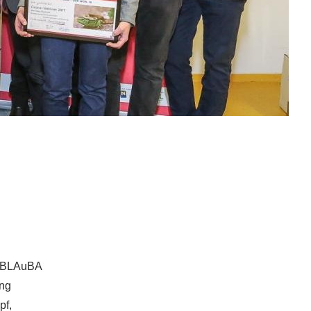
 HBLAuBA
ung
pf,