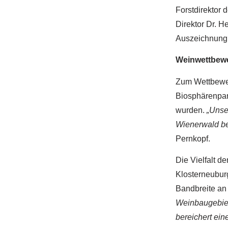
Forstdirektor
Direktor Dr. H
Auszeichnung 
Weinwettbewe
Zum Wettbewer
Biosphärenpark
wurden.
„Unse
Wienerwald be
Pernkopf.
Die Vielfalt d
Klosterneuburg
Bandbreite an
Weinbaugebiet
bereichert ei