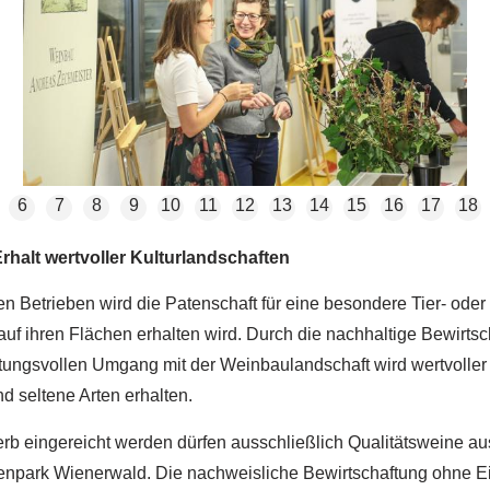
6
7
8
9
10
11
12
13
14
15
16
17
18
rhalt wertvoller Kulturlandschaften
en Betrieben wird die Patenschaft für eine besondere Tier- oder
 auf ihren Flächen erhalten wird. Durch die nachhaltige Bewirts
tungsvollen Umgang mit der Weinbaulandschaft wird wertvolle
nd seltene Arten erhalten.
b eingereicht werden dürfen ausschließlich Qualitätsweine a
npark Wienerwald. Die nachweisliche Bewirtschaftung ohne E