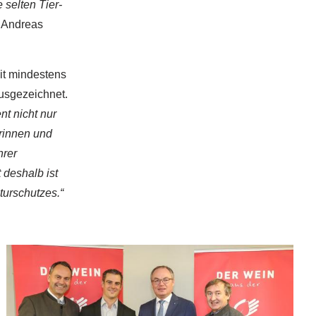
 selten Tier-
I Andreas
it mindestens
usgezeichnet.
t nicht nur
rinnen und
hrer
t deshalb ist
urschutzes.“