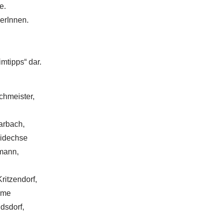
e.
erInnen.
mtipps“ dar.
chmeister,
arbach,
eidechse
lmann,
ritzendorf,
ume
dsdorf,