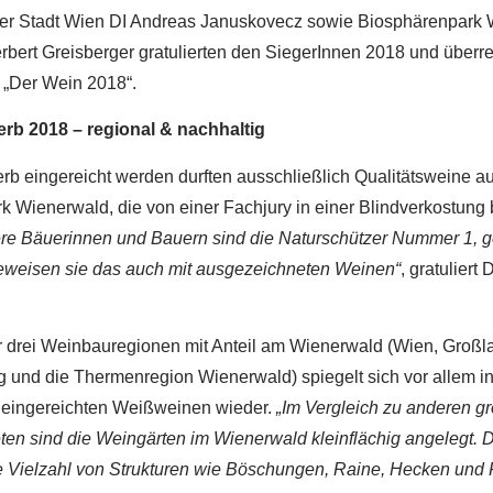
 der Stadt Wien DI Andreas Januskovecz sowie Biosphärenpark
erbert Greisberger gratulierten den SiegerInnen 2018 und überre
„Der Wein 2018“.
rb 2018 – regional & nachhaltig
b eingereicht werden durften ausschließlich Qualitätsweine a
 Wienerwald, die von einer Fachjury in einer Blindverkostung 
re Bäuerinnen und Bauern sind die Naturschützer Nummer 1, g
weisen sie das auch mit ausgezeichneten Weinen“
, gratuliert
er drei Weinbauregionen mit Anteil am Wienerwald (Wien, Großl
 und die Thermenregion Wienerwald) spiegelt sich vor allem i
 eingereichten Weißweinen wieder.
„Im Vergleich zu anderen g
en sind die Weingärten im Wienerwald kleinflächig angelegt.
ne Vielzahl von Strukturen wie Böschungen, Raine, Hecken und 