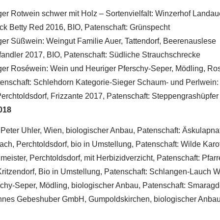
er Rotwein schwer mit Holz – Sortenvielfalt: Winzerhof Landau
ack Betty Red 2016, BIO, Patenschaft: Grünspecht
ger Süßwein: Weingut Familie Auer, Tattendorf, Beerenauslese
rfandler 2017, BIO, Patenschaft: Südliche Strauchschrecke
ger Roséwein: Wein und Heuriger Pferschy-Seper, Mödling, Ros
tenschaft: Schlehdorn Kategorie-Sieger Schaum- und Perlwein
erchtoldsdorf, Frizzante 2017, Patenschaft: Steppengrashüpfer
018
Peter Uhler, Wien, biologischer Anbau, Patenschaft: Äskulapnat
h, Perchtoldsdorf, bio in Umstellung, Patenschaft: Wilde Karo
ister, Perchtoldsdorf, mit Herbizidverzicht, Patenschaft: Pfarr
ritzendorf, Bio in Umstellung, Patenschaft: Schlangen-Lauch 
schy-Seper, Mödling, biologischer Anbau, Patenschaft: Smarag
nes Gebeshuber GmbH, Gumpoldskirchen, biologischer Anbau,