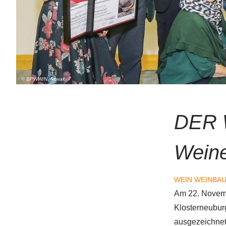
© BPWW/N. Novak
DER W
Weine
WEIN
WEINBA
Am 22. Novem
Klosterneubur
ausgezeichnet.