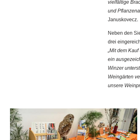
vielfältige Br
und Pflanzenar
Januskovecz.
Neben den Sie
drei eingerei
„Mit dem Kauf
ein ausgezeic
Winzer unterst
Weingärten ve
unsere Weinpr