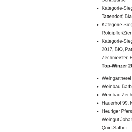
Kategorie-Sieg
Tattendorf, Bl
Kategorie-Sie
Rotgipfler/Zie
Kategorie-Sie
2017, BIO, Pa
Zechmeister, P
Top-Winzer 2
Weingärtnerei 
Weinbau Barbac
Weinbau Zechme
Hauerhof 99, K
Heuriger Pfer
Weingut Johan
Quirl-Salbei