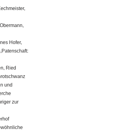
echmeister,
u Obermann,
nes Hofer,
,Patenschaft:
n, Ried
nrotschwanz
in und
erche
riger zur
erhof
Gewöhnliche