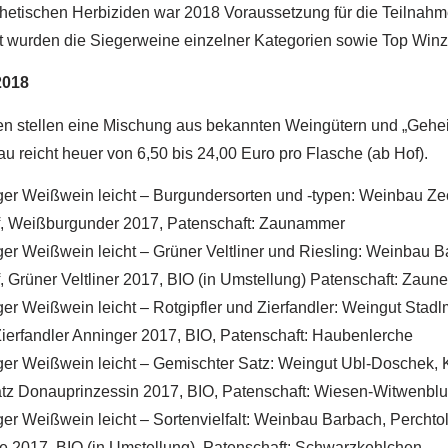
hetischen Herbiziden war 2018 Voraussetzung für die Teilnahm
 wurden die Siegerweine einzelner Kategorien sowie Top Winz
2018
en stellen eine Mischung aus bekannten Weingütern und „Gehei
u reicht heuer von 6,50 bis 24,00 Euro pro Flasche (ab Hof).
ger Weißwein leicht – Burgundersorten und -typen: Weinbau Ze
f, Weißburgunder 2017, Patenschaft: Zaunammer
er Weißwein leicht – Grüner Veltliner und Riesling: Weinbau B
, Grüner Veltliner 2017, BIO (in Umstellung) Patenschaft: Zaun
er Weißwein leicht – Rotgipfler und Zierfandler: Weingut Stad
Zierfandler Anninger 2017, BIO, Patenschaft: Haubenlerche
er Weißwein leicht – Gemischter Satz: Weingut Ubl-Doschek, K
tz Donauprinzessin 2017, BIO, Patenschaft: Wiesen-Witwenbl
er Weißwein leicht – Sortenvielfalt: Weinbau Barbach, Perchtol
2017, BIO (in Umstellung), Patenschaft: Schwarzkehlchen