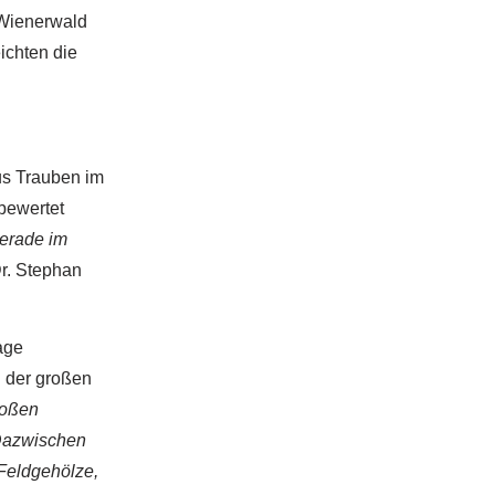
 Wienerwald
ichten die
us Trauben im
bewertet
erade im
 Dr. Stephan
age
n der großen
roßen
 Dazwischen
Feldgehölze,