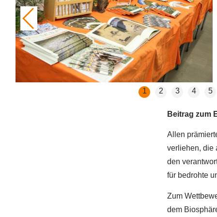
1
2
3
4
5
Beitrag zum E
Allen prämiert
verliehen, die
den verantwor
für bedrohte u
Zum Wettbewer
dem Biosphäre