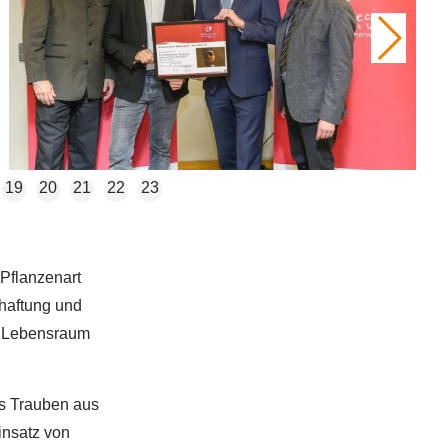
19
20
21
22
23
 Pflanzenart
chaftung und
r Lebensraum
us Trauben aus
insatz von