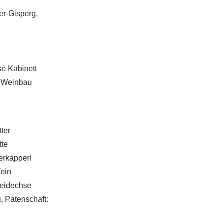
er-Gisperg,
é Kabinett
: Weinbau
ter
tte
erkapperl
Wein
deidechse
 Patenschaft: