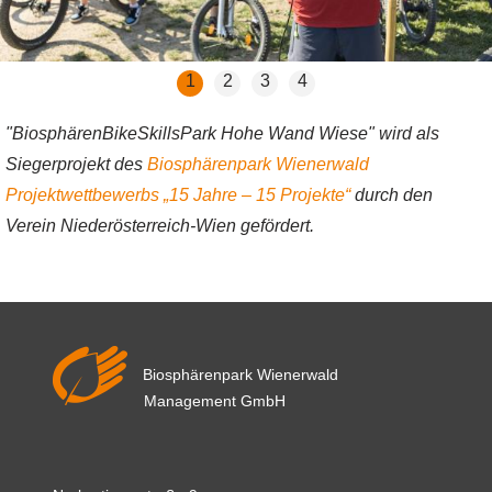
1
2
3
4
"BiosphärenBikeSkillsPark Hohe Wand Wiese" wird als
Siegerprojekt des
Biosphärenpark Wienerwald
Projektwettbewerbs „15 Jahre – 15 Projekte“
durch den
Verein Niederösterreich-Wien gefördert.
Biosphärenpark Wienerwald
Management GmbH