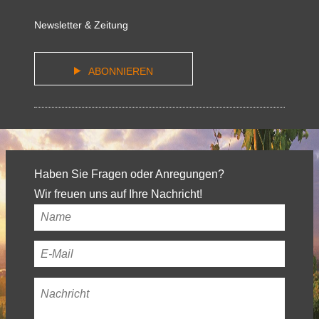
Newsletter & Zeitung
ABONNIEREN
Haben Sie Fragen oder Anregungen?
Wir freuen uns auf Ihre Nachricht!
Ihr
Name
*
Ihre
E-
Nachricht
*
Mail-
Adresse
*