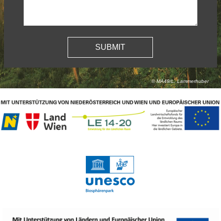
© MA49/L. Lammerhuber