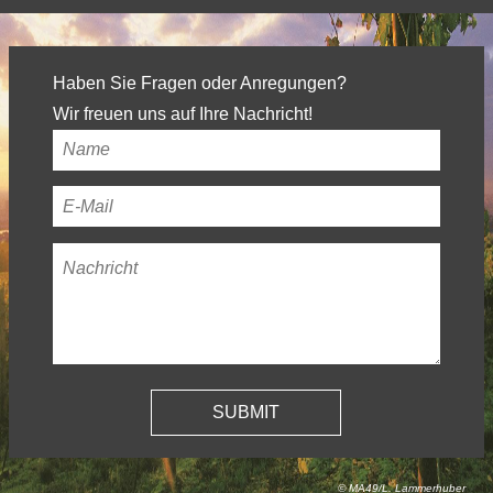
Haben Sie Fragen oder Anregungen?
Wir freuen uns auf Ihre Nachricht!
Ihr
Name
*
Ihre
E-
Nachricht
*
Mail-
Adresse
*
© MA49/L. Lammerhuber