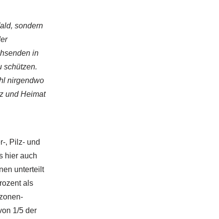
Wald, sondern
der
chsenden in
u schützen.
hl nirgendwo
rz und Heimat
, Pilz- und
s hier auch
en unterteilt
ozent als
ezonen-
von 1/5 der