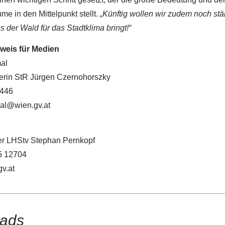
me in den Mittelpunkt stellt.
„Künftig wollen wir zudem noch stä
s der Wald für das Stadtklima bringt!“
weis für Medien
al
rin StR Jürgen Czernohorszky
1446
al@wien.gv.at
r LHStv Stephan Pernkopf
5 12704
v.at
ads