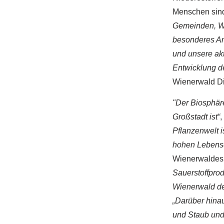
Menschen sind
Gemeinden, Wr.
besonderes An
und unsere akt
Entwicklung d
Wienerwald Di
"Der Biosphäre
Großstadt ist“
,
Pflanzenwelt i
hohen Lebensqu
Wienerwaldes,
Sauerstoffprod
Wienerwald de
„Darüber hina
und Staub und 