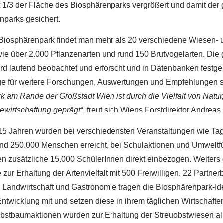
t 1/3 der Fläche des Biosphärenparks vergrößert und damit der
nparks gesichert.
Biosphärenpark findet man mehr als 20 verschiedene Wiesen- 
ie über 2.000 Pflanzenarten und rund 150 Brutvogelarten. Die
wird laufend beobachtet und erforscht und in Datenbanken festge
e für weitere Forschungen, Auswertungen und Empfehlungen s
 am Rande der Großstadt Wien ist durch die Vielfalt von Natur,
ewirtschaftung geprägt“
, freut sich Wiens Forstdirektor Andrea
 15 Jahren wurden bei verschiedensten Veranstaltungen wie Ta
rund 250.000 Menschen erreicht, bei Schulaktionen und Umweltf
n zusätzliche 15.000 SchülerInnen direkt einbezogen. Weiters
 zur Erhaltung der Artenvielfalt mit 500 Freiwilligen. 22 Partner
 Landwirtschaft und Gastronomie tragen die Biosphärenpark-Id
ntwicklung mit und setzen diese in ihrem täglichen Wirtschafte
stbaumaktionen wurden zur Erhaltung der Streuobstwiesen all