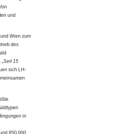
 Von
ten und
h und Wien zum
rieb des
ald
.
„Seit 15
uen sich LH-
 gemeinsamen
ößte
aldtypen
dingungen in
und 850.000