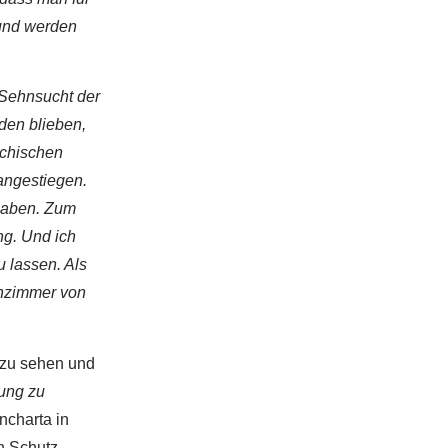
 und werden
 Sehnsucht der
den blieben,
ichischen
angestiegen.
 haben. Zum
ng. Und ich
 lassen. Als
hnzimmer von
 zu sehen und
kung zu
ncharta in
n Schutz