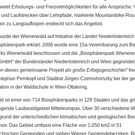
ietet Erholungs- und Freizeitmöglichkeiten für alle Ansprüche.
nd Laufstrecken über Lehrpfade, markierte Mountainbike-Rou
n zu Langlaufloipen erstreckt sich das Angebot.
urde der Wienerwald auf Initiative der Länder Niederösterreic
ärenpark erklärt. 2006 wurde eine 15a-Vereinbarung zum Bet
ks Wienerwald beschlossen und die „Biosphärenpark Wienerw
bH“ der Bundesländer Niederösterreich und Wien gegründet
un dieses gemeinsame Projekt als große Erfolgsgeschichte!“
fre
r Stephan Pernkopf und Stadtrat Jürgen Czernohorszky bei der
tion in der Waldschule in Wien-Ottakring.
d ist einer von 714 Biosphärenparks in 129 Staaten und das gr
nde Laubwaldgebiet Mitteleuropas. Über 30 verschiedene W
fgrund der unterschiedlichen klimatischen und geologischen Be
vor. Das Gebiet umfasst eine Fläche von 1.050 km2 in 51
ichischen Gemeinden und sieben Wiener Gemeindebezirken. R