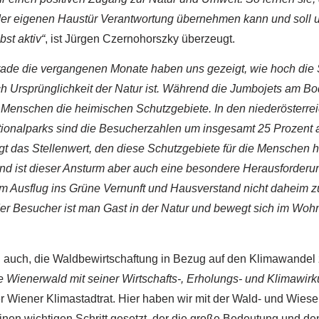
 der eigenen Haustür Verantwortung übernehmen kann und soll
bst aktiv“
, ist Jürgen Czernohorszky überzeugt.
ade die vergangenen Monate haben uns gezeigt, wie hoch die
 Ursprünglichkeit der Natur ist. Während die Jumbojets am Bo
 Menschen die heimischen Schutzgebiete. In den niederösterre
tionalparks sind die Besucherzahlen um insgesamt 25 Prozent 
gt das Stellenwert, den diese Schutzgebiete für die Menschen
nd ist dieser Ansturm aber auch eine besondere Herausforderu
im Ausflug ins Grüne Vernunft und Hausverstand nicht daheim zu
er Besucher ist man Gast in der Natur und bewegt sich im Wo
i auch, die Waldbewirtschaftung in Bezug auf den Klimawandel
 Wienerwald mit seiner Wirtschafts-, Erholungs- und Klimawir
er Wiener Klimastadtrat. Hier haben wir mit der Wald- und Wiese
inen wichtigen Schritt gesetzt, der die große Bedeutung und de