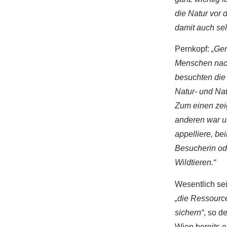
die Natur vor
damit auch sel
Pernkopf:
„Ger
Menschen nach
besuchten die
Natur- und Na
Zum einen zei
anderen war u
appelliere, be
Besucherin od
Wildtieren.“
Wesentlich se
„die Ressource
sichern“
, so d
Wien bereits e