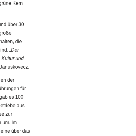
 grüne Kern
und über 30
 große
halten, die
ind.
„Der
 Kultur und
s Januskovecz.
gen der
ührungen für
 gab es 100
betriebe aus
ee zur
n um. Im
eine über das