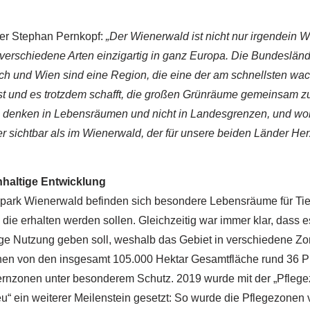
ter Stephan Pernkopf:
„Der Wienerwald ist nicht nur irgendein 
le verschiedene Arten einzigartig in ganz Europa. Die Bundeslän
ich und Wien sind eine Region, die eine der am schnellsten wa
st und es trotzdem schafft, die großen Grünräume gemeinsam z
denken in Lebensräumen und nicht in Landesgrenzen, und wo
r sichtbar als im Wienerwald, der für unsere beiden Länder He
hhaltige Entwicklung
park Wienerwald befinden sich besondere Lebensräume für Tier-
 die erhalten werden sollen. Gleichzeitig war immer klar, dass e
ge Nutzung geben soll, weshalb das Gebiet in verschiedene Zon
hen von den insgesamt 105.000 Hektar Gesamtfläche rund 36 Pr
ernzonen unter besonderem Schutz. 2019 wurde mit der „Pfleg
“ ein weiterer Meilenstein gesetzt: So wurde die Pflegezonen 