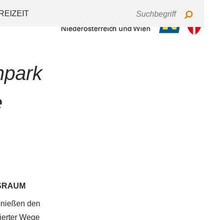
Tastaturbedienung
Schriftgröße
Kontrast
REIZEIT
npark
e
NSRAUM
enießen den
ierter Wege