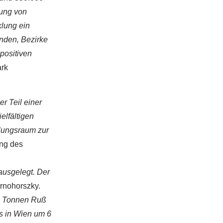
dung von
klung ein
nden, Bezirke
positiven
ark
r Teil einer
ielfältigen
olungsraum zur
ung des
ausgelegt. Der
rnohorszky.
50 Tonnen Ruß
s in Wien um 6