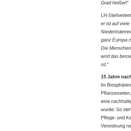
Grad heißer!“
LH-Stellvertre
er ist auf vie
Niederösterre
ganz Europa i
Die Menschen 
wird das besse
ist.“
15 Jahre nac
Im Biosphären
Pflanzenarten,
eine nachhalti
wurde: So ste
Pflege- und K
Verordnung neu