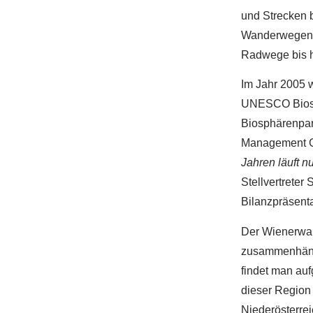
und Strecken b
Wanderwegen u
Radwege bis hi
Im Jahr 2005 w
UNESCO Biosph
Biosphärenpar
Management Gm
Jahren läuft n
Stellvertrete
Bilanzpräsenta
Der Wienerwal
zusammenhänge
findet man au
dieser Region 
Niederösterre