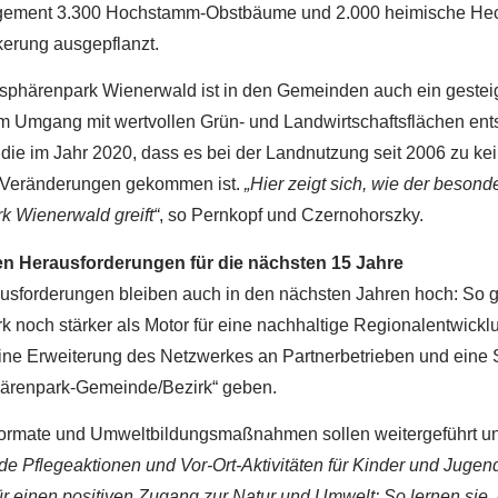
ent 3.300 Hochstamm-Obstbäume und 2.000 heimische Hec
kerung ausgepflanzt.
sphärenpark Wienerwald ist in den Gemeinden auch ein gestei
m Umgang mit wertvollen Grün- und Landwirtschaftsflächen ent
die im Jahr 2020, dass es bei der Landnutzung seit 2006 zu ke
 Veränderungen gekommen ist.
„Hier zeigt sich, wie der beson
k Wienerwald greift“
, so Pernkopf und Czernohorszky.
en Herausforderungen für die nächsten 15 Jahre
sforderungen bleiben auch in den nächsten Jahren hoch: So gi
 noch stärker als Motor für eine nachhaltige Regionalentwickl
eine Erweiterung des Netzwerkes an Partnerbetrieben und eine 
ärenpark-Gemeinde/Bezirk“ geben.
Formate und Umweltbildungsmaßnahmen sollen weitergeführt u
de Pflegeaktionen und Vor-Ort-Aktivitäten für Kinder und Jugend
ür einen positiven Zugang zur Natur und Umwelt: So lernen sie,