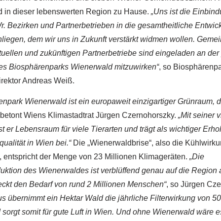
 in dieser lebenswerten Region zu Hause.
„Uns ist die Einbin
 Bezirken und Partnerbetrieben in die gesamtheitliche Entwic
liegen, dem wir uns in Zukunft verstärkt widmen wollen. Gemei
uellen und zukünftigen Partnerbetriebe sind eingeladen an der 
es Biosphärenparks Wienerwald mitzuwirken“
, so Biosphärenp
rektor Andreas Weiß.
npark Wienerwald ist ein europaweit einzigartiger Grünraum, de
 betont Wiens Klimastadtrat Jürgen Czernohorszky.
„Mit seiner v
st er Lebensraum für viele Tierarten und trägt als wichtiger Erh
alität in Wien bei.“
Die „Wienerwaldbrise“, also die Kühlwirk
 entspricht der Menge von 23 Millionen Klimageräten.
„Die
uktion des Wienerwaldes ist verblüffend genau auf die Region 
ckt den Bedarf von rund 2 Millionen Menschen“
, so Jürgen Cze
us übernimmt ein Hektar Wald die jährliche Filterwirkung von 
sorgt somit für gute Luft in Wien. Und ohne Wienerwald wäre e