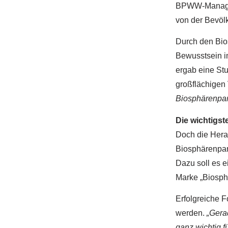
BPWW-Managem
von der Bevöl
Durch den Bio
Bewusstsein i
ergab eine Stu
großflächigen
Biosphärenpar
Die wichtigst
Doch die Herau
Biosphärenpark
Dazu soll es 
Marke „Biosph
Erfolgreiche 
werden.
„Gera
ganz wichtig f