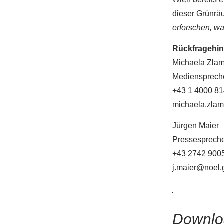
dieser Grünräu
erforschen, wa
Rückfragehin
Michaela Zlam
Medienspreche
+43 1 4000 8
michaela.zlam
Jürgen Maier
Pressespreche
+43 2742 900
j.maier@noel.g
Downlo