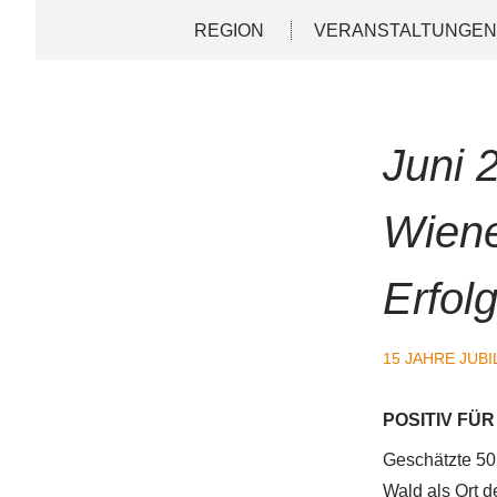
Direkt
Deutsch
English
REGION
VERANSTALTUNGE
zum
Inhalt
Juni 
Wiene
Erfol
15 JAHRE JUB
POSITIV FÜ
Geschätzte 50
Wald als Ort 