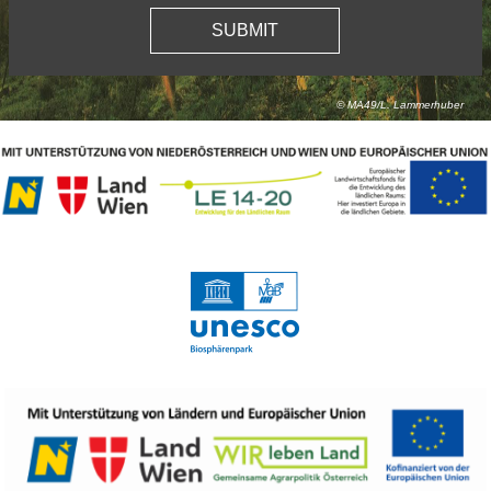
© MA49/L. Lammerhuber