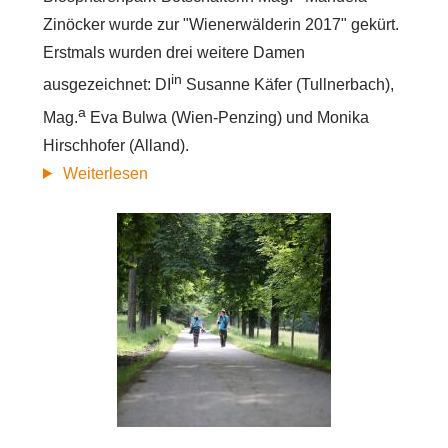
Zinöcker wurde zur "Wienerwälderin 2017" gekürt.
Erstmals wurden drei weitere Damen
in
ausgezeichnet: DI
Susanne Käfer (Tullnerbach),
a
Mag.
Eva Bulwa (Wien-Penzing) und Monika
Hirschhofer (Alland).
Die
Weiterlesen
"Wienerwälderin
2017"
kommt
aus
Eichgraben