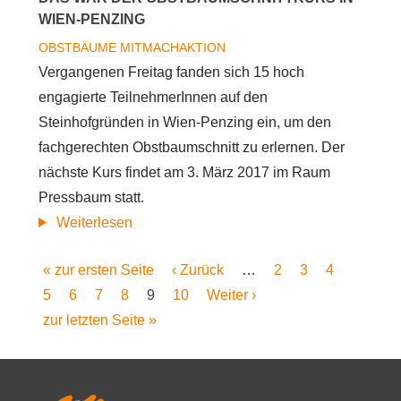
WIEN-PENZING
OBSTBÄUME
MITMACHAKTION
Vergangenen Freitag fanden sich 15 hoch
engagierte TeilnehmerInnen auf den
Steinhofgründen in Wien-Penzing ein, um den
fachgerechten Obstbaumschnitt zu erlernen. Der
nächste Kurs findet am 3. März 2017 im Raum
Pressbaum statt.
über
Weiterlesen
Das
Erste
« zur ersten Seite
Vorherige
‹ Zurück
…
Seite
2
Seite
3
Seite
4
Seitennummerierung
war
Seite
Seite
5
Seite
6
Seite
7
Seite
8
Aktuelle
9
Seite
Seite
10
Nächste
Weiter ›
der
Letzte
zur letzten Seite »
Seite
Seite
Obstbaumschnittkurs
Seite
in
Wien-
Penzing