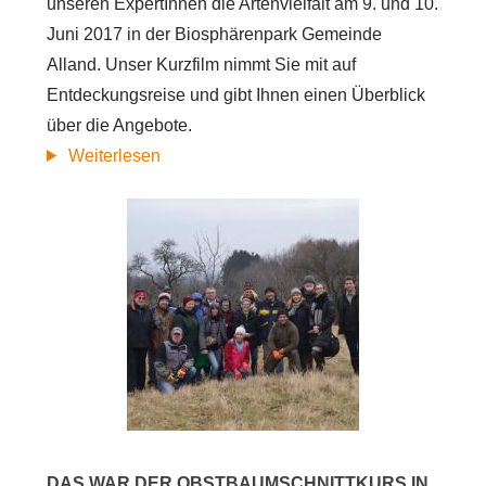
unseren ExpertInnen die Artenvielfalt am 9. und 10.
Juni 2017 in der Biosphärenpark Gemeinde
Alland. Unser Kurzfilm nimmt Sie mit auf
Entdeckungsreise und gibt Ihnen einen Überblick
über die Angebote.
Tag
Weiterlesen
der
Artenvielfalt
2017
–
Der
Countdown
läuft
DAS WAR DER OBSTBAUMSCHNITTKURS IN