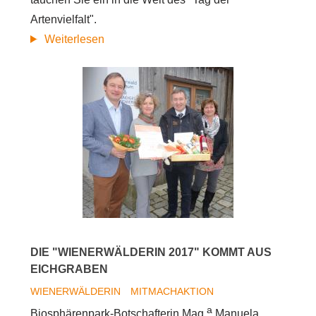
Artenvielfalt".
über
Weiterlesen
Tag
der
Artenvielfalt
in
bewegten
Bildern
DIE "WIENERWÄLDERIN 2017" KOMMT AUS
EICHGRABEN
WIENERWÄLDERIN
MITMACHAKTION
a
Biosphärenpark-Botschafterin Mag.
Manuela