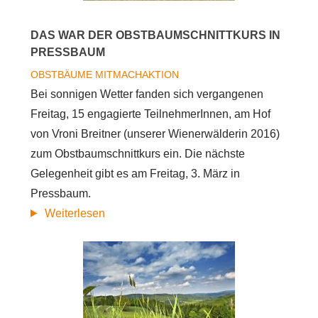
DAS WAR DER OBSTBAUMSCHNITTKURS IN
PRESSBAUM
OBSTBÄUME
MITMACHAKTION
Bei sonnigen Wetter fanden sich vergangenen
Freitag, 15 engagierte TeilnehmerInnen, am Hof
von Vroni Breitner (unserer Wienerwälderin 2016)
zum Obstbaumschnittkurs ein. Die nächste
Gelegenheit gibt es am Freitag, 3. März in
Pressbaum.
über
Weiterlesen
Das
war
der
Obstbaumschnittkurs
in