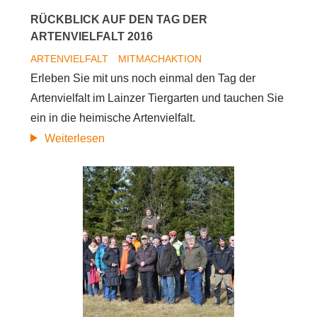
RÜCKBLICK AUF DEN TAG DER
ARTENVIELFALT 2016
ARTENVIELFALT
MITMACHAKTION
Erleben Sie mit uns noch einmal den Tag der
Artenvielfalt im Lainzer Tiergarten und tauchen Sie
ein in die heimische Artenvielfalt.
Rückblick
Weiterlesen
auf
den
Tag
der
Artenvielfalt
2016