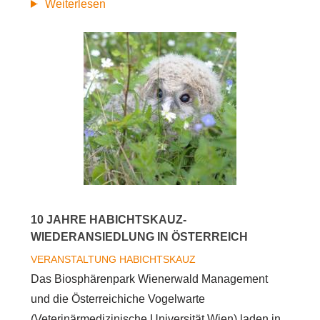
Spannender
Weiterlesen
Vortrag
„10
Jahre
Habichtskauz
-
Wiederansiedlung
in
Österreich“
10 JAHRE HABICHTSKAUZ-
WIEDERANSIEDLUNG IN ÖSTERREICH
VERANSTALTUNG
HABICHTSKAUZ
Das Biosphärenpark Wienerwald Management
und die Österreichiche Vogelwarte
(Veterinärmedizinische Universität Wien) laden in