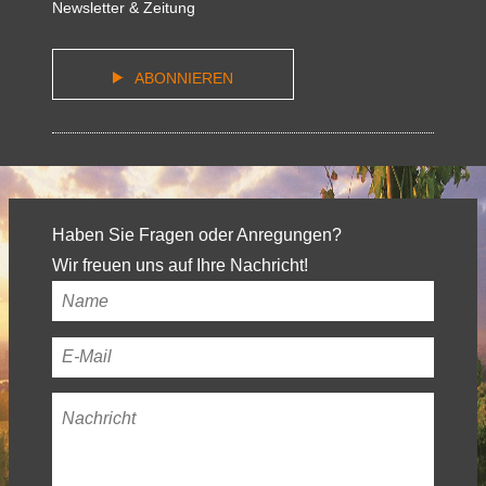
Newsletter & Zeitung
ABONNIEREN
Haben Sie Fragen oder Anregungen?
Wir freuen uns auf Ihre Nachricht!
Ihr
Name
*
Ihre
E-
Nachricht
*
Mail-
Adresse
*