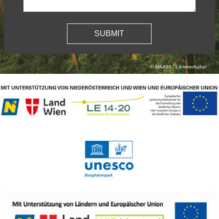
© MA49/L. Lammerhuber