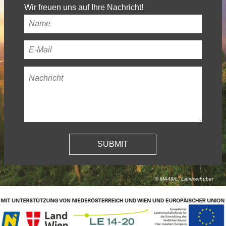
Wir freuen uns auf Ihre Nachricht!
Ihr
Name
*
Ihre
E-
Nachricht
*
Mail-
Adresse
*
© MA49/L. Lammerhuber