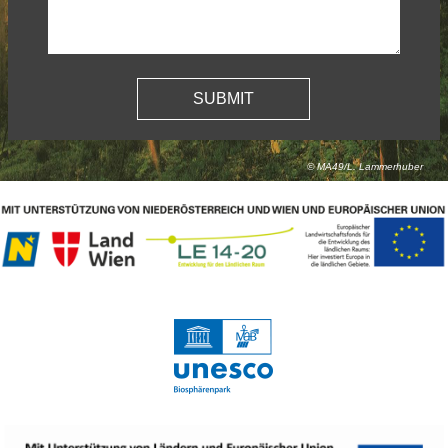
© MA49/L. Lammerhuber