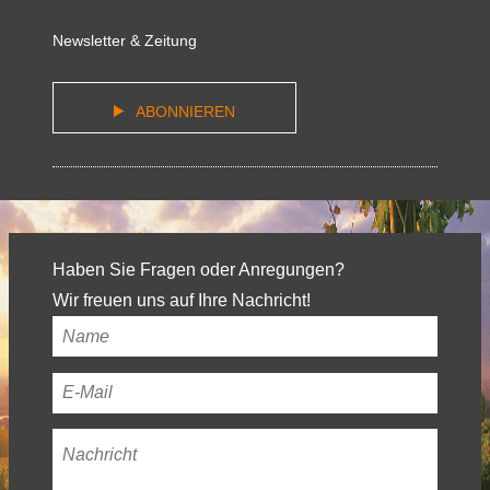
Newsletter & Zeitung
ABONNIEREN
Haben Sie Fragen oder Anregungen?
Wir freuen uns auf Ihre Nachricht!
Ihr
Name
*
Ihre
E-
Nachricht
*
Mail-
Adresse
*