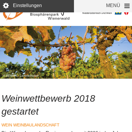
Direkt
Einstellungen
MENÜ
zum
Inhalt
© BPWW/L. Lammerhuber
Weinwettbewerb 2018
gestartet
WEIN
WEINBAULANDSCHAFT