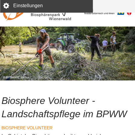
Direkt
Einstellungen
zum
Inhalt
© BPWW/N. Novak
Biosphere Volunteer -
Landschaftspflege im BPWW
BIOSPHERE VOLUNTEER