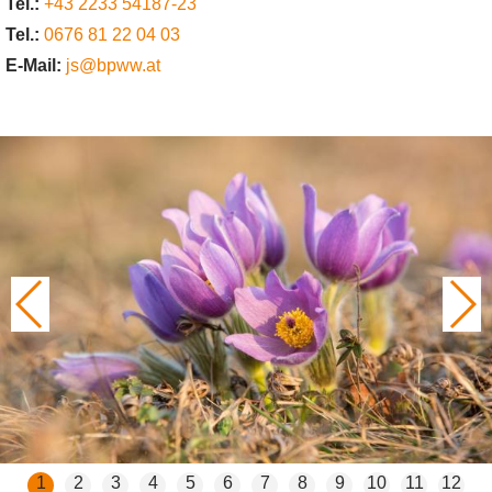
Tel.:
+43 2233 54187-23
Tel.:
0676 81 22 04 03
E-Mail:
js@bpww.at
1
2
3
4
5
6
7
8
9
10
11
12