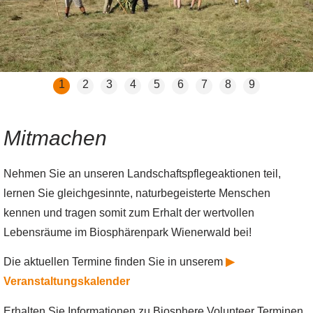
1
2
3
4
5
6
7
8
9
Mitmachen
Nehmen Sie an unseren Landschaftspflegeaktionen teil,
lernen Sie gleichgesinnte, naturbegeisterte Menschen
kennen und tragen somit zum Erhalt der wertvollen
Lebensräume im Biosphärenpark Wienerwald bei!
Die aktuellen Termine finden Sie in unserem
▶
Veranstaltungskalender
Erhalten Sie Informationen zu Biosphere Volunteer Terminen