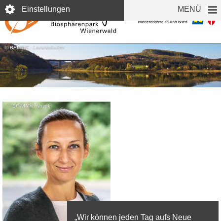
Direkt
Einstellungen
MENÜ
zum
Inhalt
© BPWW/L. Lammerhuber
© BPWW/N. Novak
„Wir können jeden Tag aufs Neue