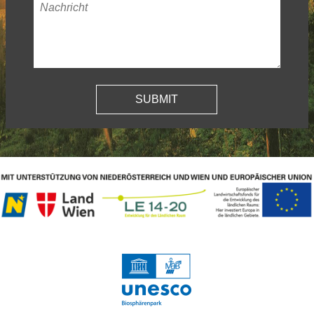
Nachricht
*
Mail-
Adresse
*