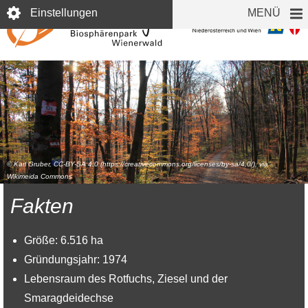
Direkt
Einstellungen
MENÜ
zum
Inhalt
© Karl Gruber, CC-BY-SA 4.0 (https://creativecommons.org/licenses/by-sa/4.0/), via
Wikimeida Commons
Fakten
Größe: 6.516 ha
Gründungsjahr: 1974
Lebensraum des Rotfuchs, Ziesel und der
Smaragdeidechse