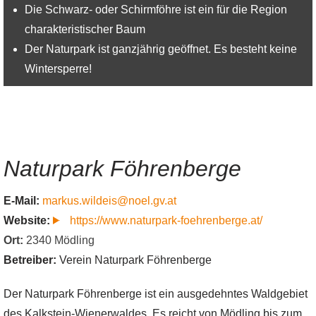
Die Schwarz- oder Schirmföhre ist ein für die Region
charakteristischer Baum
Der Naturpark ist ganzjährig geöffnet. Es besteht keine
Wintersperre!
Naturpark Föhrenberge
E-Mail:
markus.wildeis@noel.gv.at
Website:
https://www.naturpark-foehrenberge.at/
Ort:
2340
Mödling
Betreiber:
Verein Naturpark Föhrenberge
Der Naturpark Föhrenberge ist ein ausgedehntes Waldgebiet
des Kalkstein-Wienerwaldes. Es reicht von Mödling bis zum