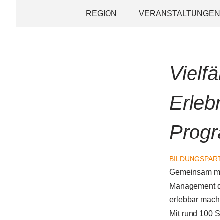
Direkt
Deutsch
English
REGION
VERANSTALTUNGE
zum
Inhalt
Vielfä
Erleb
Progr
BILDUNGSPAR
Gemeinsam mit
Management di
erlebbar mache
Mit rund 100 S