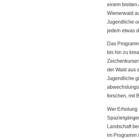
einem breiten
Wienerwald au
Jugendliche o
jede/n etwas d
Das Programm 
bis hin zu kre
Zeichenkursen.
der Wald aus 
Jugendliche g
abwechslungsr
forschen, mit 
Wer Erholung i
Spaziergängen,
Landschaft bes
im Programm s