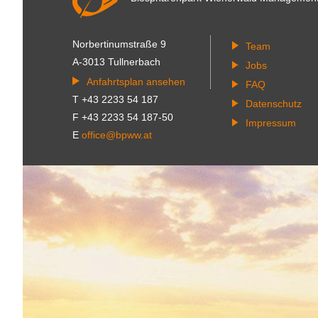
Norbertinumstraße 9
Team
A-3013 Tullnerbach
Jobs
Anfahrtsplan ansehen
FAQ
T +43 2233 54 187
Datenschutz
F +43 2233 54 187-50
Impressum
E
office@bpww.at