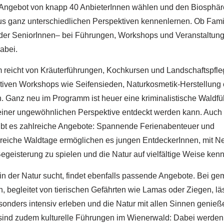
 Angebot von knapp 40 AnbieterInnen wählen und den Biosphä
s ganz unterschiedlichen Perspektiven kennenlernen. Ob Famil
der SeniorInnen– bei Führungen, Workshops und Veranstaltunge
abei.
reicht von Kräuterführungen, Kochkursen und Landschaftspfle
ativen Workshops wie Seifensieden, Naturkosmetik-Herstellung
 Ganz neu im Programm ist heuer eine kriminalistische Waldfüh
einer ungewöhnlichen Perspektive entdeckt werden kann. Auch 
ibt es zahlreiche Angebote: Spannende Ferienabenteuer und
eiche Waldtage ermöglichen es jungen EntdeckerInnen, mit Ne
Begeisterung zu spielen und die Natur auf vielfältige Weise ken
n der Natur sucht, findet ebenfalls passende Angebote. Bei ge
 begleitet von tierischen Gefährten wie Lamas oder Ziegen, läs
onders intensiv erleben und die Natur mit allen Sinnen genieß
ind zudem kulturelle Führungen im Wienerwald: Dabei werden 