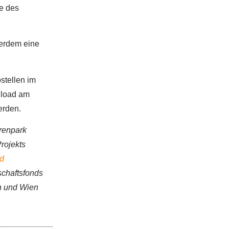
e des
erdem eine
stellen im
nload am
erden.
renpark
rojekts
nd
schaftsfonds
h und Wien