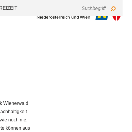
Tastaturbedienung
Schriftgröße
Kontrast
REIZEIT
rk Wienerwald
chhaltigkeit
wie noch nie:
erte können aus