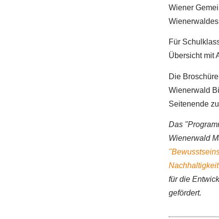
Wiener Gemein
Wienerwaldes v
Für Schulklas
Übersicht mit 
Die Broschüre 
Wienerwald Bi
Seitenende zu
Das "Programm
Wienerwald Ma
"Bewusstseinsb
Nachhaltigke
für die Entwi
gefördert.