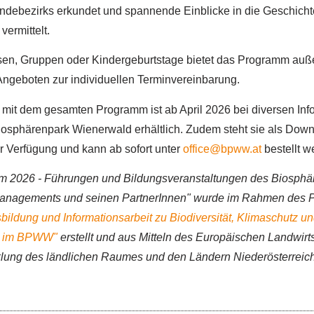
debezirks erkundet und spannende Einblicke in die Geschicht
ermittelt.
sen, Gruppen oder Kindergeburtstage bietet das Programm auß
Angeboten zur individuellen Terminvereinbarung.
mit dem gesamten Programm ist ab April 2026 bei diversen Info
osphärenpark Wienerwald erhältlich. Zudem steht sie als Dow
r Verfügung und kann ab sofort unter
office@bpww.at
bestellt w
 2026 - Führungen und Bildungsveranstaltungen des Biosphä
nagements und seinen PartnerInnen" wurde im Rahmen des P
ildung und Informationsarbeit zu Biodiversität, Klimaschutz u
it im BPWW"
erstellt und aus Mitteln des Europäischen Landwirt
cklung des ländlichen Raumes und den Ländern Niederösterreic