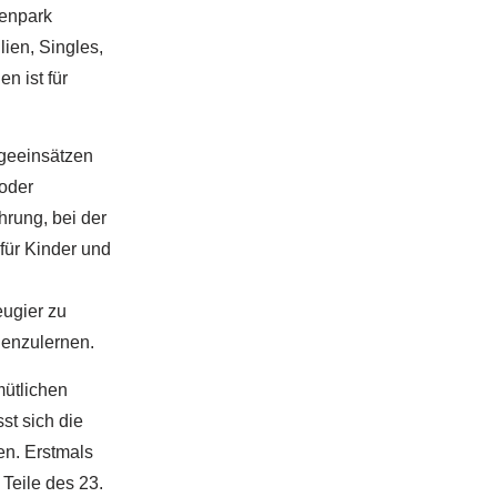
renpark
ien, Singles,
n ist für
geeinsätzen
 oder
rung, bei der
für Kinder und
ugier zu
nenzulernen.
mütlichen
st sich die
en. Erstmals
Teile des 23.