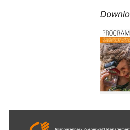
Downlo
Biosphärenpark Wienerwald
Managemen