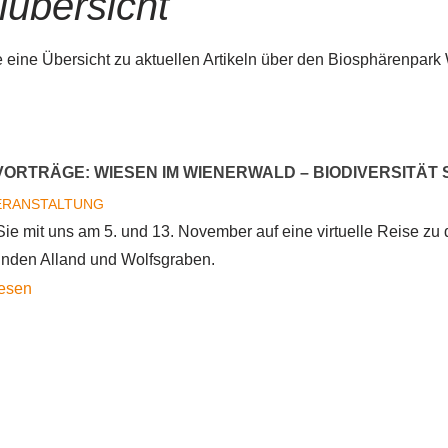
lübersicht
e eine Übersicht zu aktuellen Artikeln über den Biosphärenpark
VORTRÄGE: WIESEN IM WIENERWALD – BIODIVERSITÄT
ERANSTALTUNG
e mit uns am 5. und 13. November auf eine virtuelle Reise z
nden Alland und Wolfsgraben.
Online-
lesen
Vorträge:
Wiesen
im
Wienerwald
–