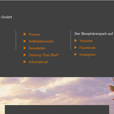
Biodiversität
schützen
t GmbH
Der Biosphärenpark auf
Presse
Youtube
Artikelübersicht
Facebook
Newsletter
Instagram
Zeitung "Das Blatt"
Infomaterial