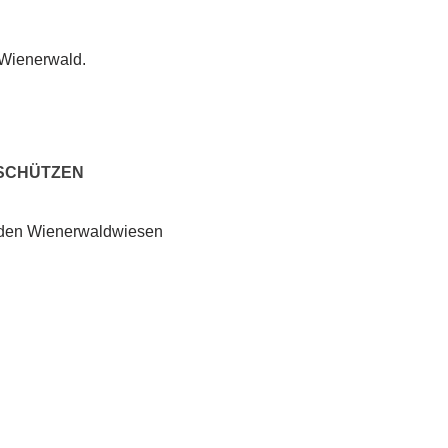
 Wienerwald.
 SCHÜTZEN
u den Wienerwaldwiesen