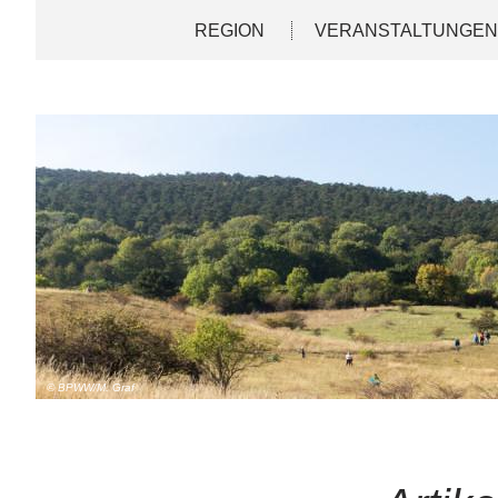
Direkt
Deutsch
English
REGION
VERANSTALTUNGE
zum
Inhalt
© BPWW/M. Graf