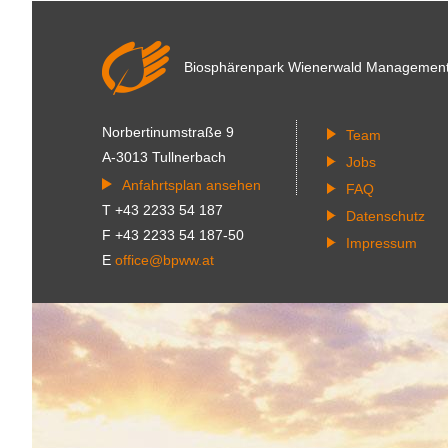
Biosphärenpark Wienerwald
Managemen
Norbertinumstraße 9
Team
A-3013 Tullnerbach
Jobs
Anfahrtsplan ansehen
FAQ
T +43 2233 54 187
Datenschutz
F +43 2233 54 187-50
Impressum
E
office@bpww.at