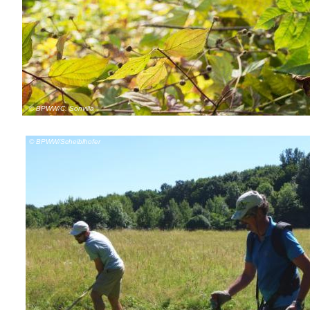
© BPWW/C. Sonvilla
© BPWW/Scheiblhofer