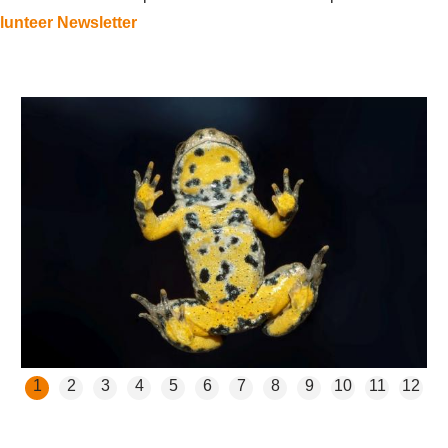
lunteer Newsletter
1
2
3
4
5
6
7
8
9
10
11
12