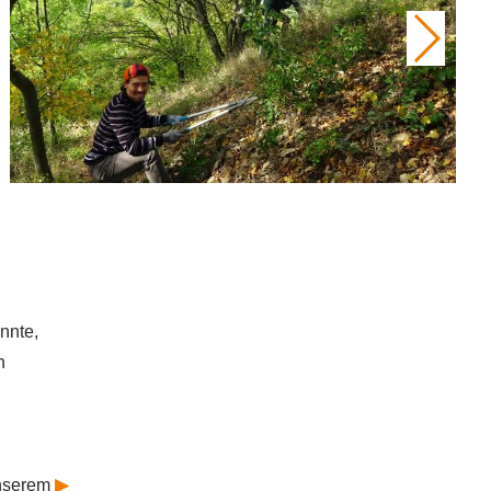
nnte,
n
unserem
▶