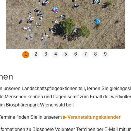
1
2
3
4
5
6
7
8
9
hen
unseren Landschaftspflegeaktionen teil, lernen Sie gleichgesi
rte Menschen kennen und tragen somit zum Erhalt der wertvolle
m Biosphärenpark Wienerwald bei!
 Termine finden Sie in unserem
▶ Veranstaltungskalender
Informationen zu Biosphere Volunteer Terminen per E-Mail mit 