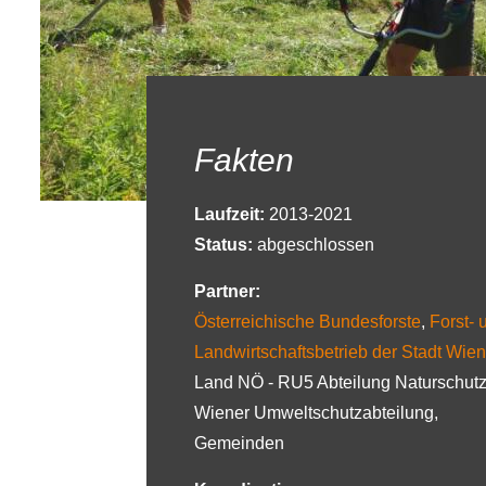
Fakten
Laufzeit:
2013-2021
Status:
abgeschlossen
Partner:
Österreichische Bundesforste
,
Forst- 
Landwirtschaftsbetrieb der Stadt Wien
Land NÖ - RU5 Abteilung Naturschutz
Wiener Umweltschutzabteilung,
Gemeinden