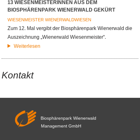
13 WIESENMEISTERINNEN AUS DEM
BIOSPHÄRENPARK WIENERWALD GEKÜRT
WIESENMEISTER
WIENERWALDWIESEN
Zum 12. Mal vergibt der Biosphärenpark Wienerwald die
Auszeichnung „Wienerwald Wiesenmeister“.
über
Weiterlesen
13
WiesenmeisterInnen
aus
Kontakt
dem
Biosphärenpark
Wienerwald
gekürt
Biosphärenpark Wienerwald
Management GmbH