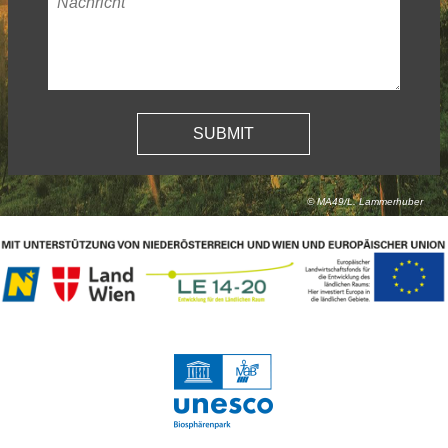
Adresse
*
© MA49/L. Lammerhuber