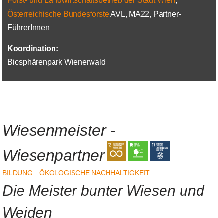
Forst- und Landwirtschaftsbetrieb der Stadt Wien
,
Österreichische Bundesforste
AVL, MA22, Partner-
FührerInnen
Koordination:
Biosphärenpark Wienerwald
Wiesenmeister -
Wiesenpartner
BILDUNG
ÖKOLOGISCHE NACHHALTIGKEIT
Die Meister bunter Wiesen und
Weiden