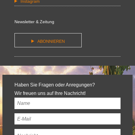
Instagram
Newsletter & Zeitung
ABONNIEREN
Haben Sie Fragen oder Anregungen?
Wir freuen uns auf Ihre Nachricht!
Ihr
Name
*
Ihre
E-
Nachricht
*
Mail-