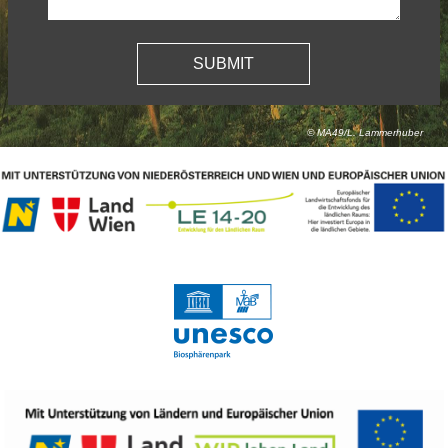
© MA49/L. Lammerhuber