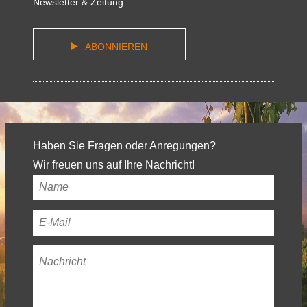
Newsletter & Zeitung
ABONNIEREN
Haben Sie Fragen oder Anregungen?
Wir freuen uns auf Ihre Nachricht!
Ihr
Name
*
Ihre
E-
Nachricht
*
Mail-
Adresse
*