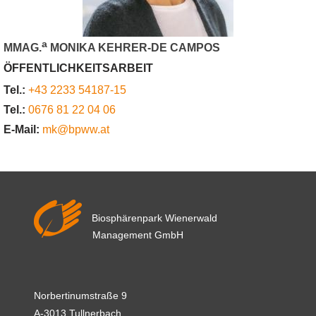
a
MMAG.
MONIKA KEHRER-DE CAMPOS
ÖFFENTLICHKEITSARBEIT
Tel.:
+43 2233 54187-15
Tel.:
0676 81 22 04 06
E-Mail:
mk@bpww.at
Biosphärenpark Wienerwald
Management GmbH
Norbertinumstraße 9
A-3013 Tullnerbach