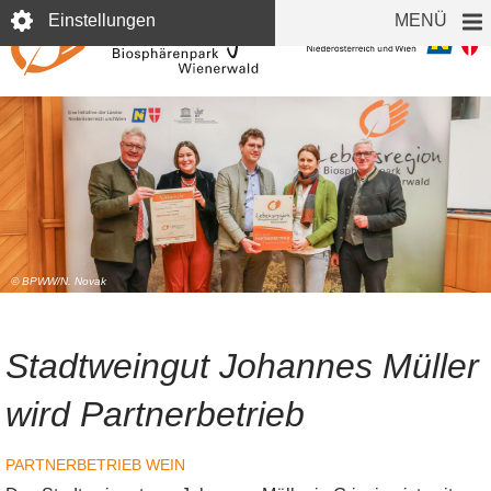
Direkt
Einstellungen
MENÜ
zum
Inhalt
© BPWW/N. Novak
Stadtweingut Johannes Müller
wird Partnerbetrieb
PARTNERBETRIEB
WEIN