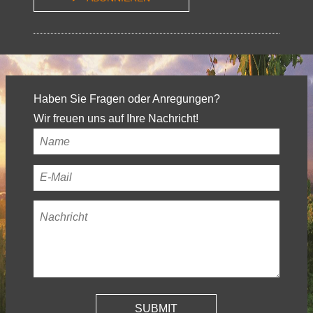
Haben Sie Fragen oder Anregungen?
Wir freuen uns auf Ihre Nachricht!
Ihr
Name
*
Ihre
E-
Nachricht
*
Mail-
Adresse
*