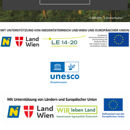
© MA49/L. Lammerhuber