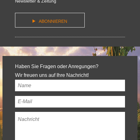
Newsletter & Zeitung
ABONNIEREN
Haben Sie Fragen oder Anregungen?
Wir freuen uns auf Ihre Nachricht!
Ihr
Name
*
Ihre
E-
Nachricht
*
Mail-
Adresse
*