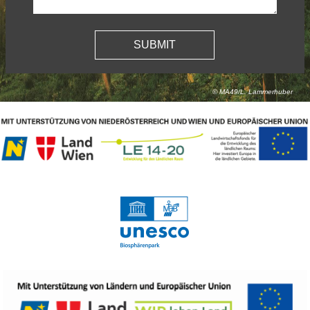
© MA49/L. Lammerhuber