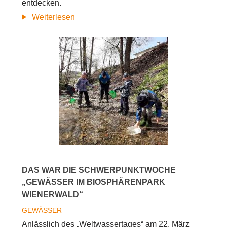
entdecken.
Biosphärenpark
Weiterlesen
Wienerwald
erleben:
Naturvielfalt
bei
den
Frühlingsexkursionen
DAS WAR DIE SCHWERPUNKTWOCHE
„GEWÄSSER IM BIOSPHÄRENPARK
WIENERWALD“
GEWÄSSER
Anlässlich des „Weltwassertages“ am 22. März