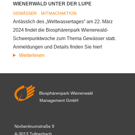
WIENERWALD UNTER DER LUPE
GEWÄSSER
MITMACHAKTION
Anlässlich des „Weltwassertages“ am 22. März
2024 findet die Biosphärenpark Wienerwald-
Schwerpunktwoche zum Thema Gewässer statt.
Anmeldungen und Details finden Sie hier!
Gewässer
Weiterlesen
–
Lebensadern
im
Wienerwald
Biosphärenpark Wienerwald
unter
Management GmbH
der
Lupe
Norbertinumstraße 9
A-3013 Tullnerbach