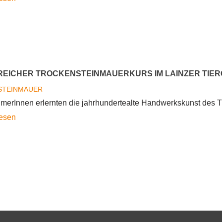
Sie
bei
unseren
Kursen
im
EICHER TROCKENSTEINMAUERKURS IM LAINZER TIE
Frühjahr
STEINMAUER
2017
hmerInnen erlernten die jahrhundertealte Handwerkskunst des 
mit!
Erfolgreicher
lesen
Trockensteinmauerkurs
im
Lainzer
Tiergarten