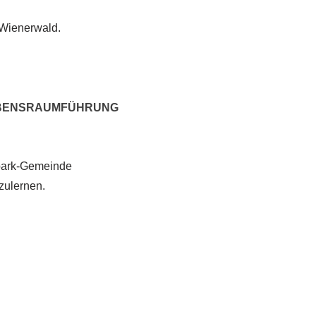
 Wienerwald.
LEBENSRAUMFÜHRUNG
npark-Gemeinde
zulernen.