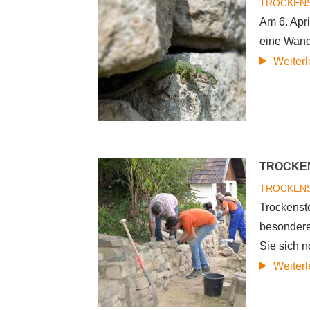
TROCKEN
Am 6. Apr
eine Wand
Weiter
TROCKEN
TROCKEN
Trockenst
besondere
Sie sich n
Weiter