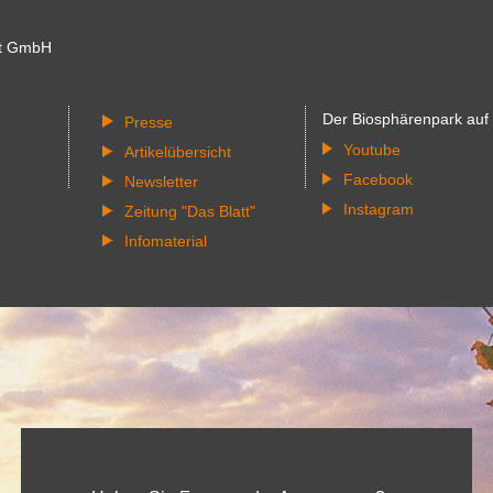
t GmbH
Der Biosphärenpark auf
Presse
Youtube
Artikelübersicht
Facebook
Newsletter
Instagram
Zeitung "Das Blatt"
Infomaterial