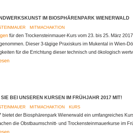
Handwerkskunst
im
ANDWERKSKUNST IM BIOSPHÄRENPARK WIENERWALD
neuen
STEINMAUER
MITMACHAKTION
Trend
gen
für den Trockensteinmauer-Kurs vom 23. bis 25. März 2017
genommen. Dieser 3-tägige Praxiskurs im Mukental in Wien-Döbl
gkeiten für die Errichtung dieser technisch und ökologisch wer
Alte
lesen
Handwerkskunst
im
Biosphärenpark
Wienerwald
SIE BEI UNSEREN KURSEN IM FRÜHJAHR 2017 MIT!
STEINMAUER
MITMACHAKTION
KURS
 bietet der Biosphärenpark Wienerwald ein umfangreiches Ku
chen die Obstbaumschnitt- und Trockensteinmauerkurse im Frü
Machen
lesen