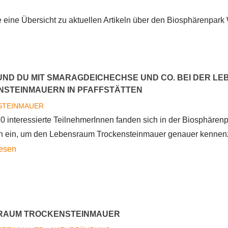
e eine Übersicht zu aktuellen Artikeln über den Biosphärenpark
UND DU MIT SMARAGDEICHECHSE UND CO. BEI DER 
STEINMAUERN IN PFAFFSTÄTTEN
STEINMAUER
20 interessierte TeilnehmerInnen fanden sich in der Biosphäre
ten ein, um den Lebensraum Trockensteinmauer genauer kennen
Auf
lesen
Du
und
Du
mit
RAUM TROCKENSTEINMAUER
Smaragdeichechse