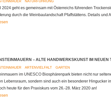
STEINMAUER
NATURFÜHRUNG
und
il 2024 geht es gemeinsam mit Österreichs führenden Trockens
Co.
erung durch die Weinbaulandschaft Pfaffstättens. Details und 
bei
Lebensraum
lesen
der
Trockensteinmauer
Lebensraumführung
Trockensteinmauern
in
Pfaffstätten
STEINMAUERN – ALTE HANDWERKSKUNST IM NEUEN 
STEINMAUER
ARTENVIELFALT
GARTEN
einmauern im UNESCO Biosphärenpark bieten nicht nur seltene
n Lebensraum, sondern sind auch ein besonderer Hingucker in
och heute für den Praxiskurs vom 26.-28. März 2020 an!
Trockensteinmauern
lesen
–
alte