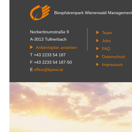
Biosphärenpark Wienerwald
Managemen
Norbertinumstraße 9
Team
A-3013 Tullnerbach
Jobs
Anfahrtsplan ansehen
FAQ
T +43 2233 54 187
Datenschutz
F +43 2233 54 187-50
Impressum
E
office@bpww.at