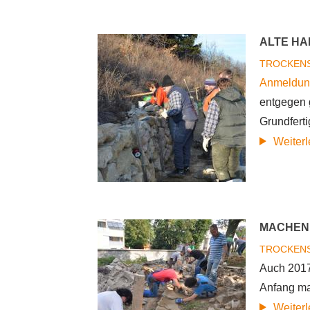
ALTE H
TROCKEN
Anmeldun
entgegen 
Grundferti
Weiter
MACHEN 
TROCKEN
Auch 2017
Anfang ma
Weiter