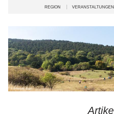
Direkt
Deutsch
English
REGION
VERANSTALTUNGE
zum
Inhalt
© BPWW/M. Graf
Artike