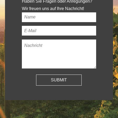
Haben Sie Fragen oder Anregungen?
Wir freuen uns auf Ihre Nachricht!
Ihr
Name
*
Ihre
E-
Nachricht
*
Mail-
Adresse
*