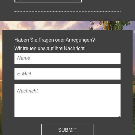
Haben Sie Fragen oder Anregungen?
Wir freuen uns auf Ihre Nachricht!
Ihr
Name
*
Ihre
E-
Nachricht
*
Mail-
Adresse
*