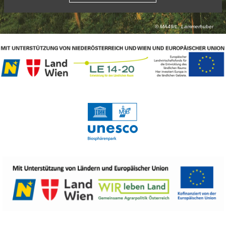
© MA49/L. Lammerhuber