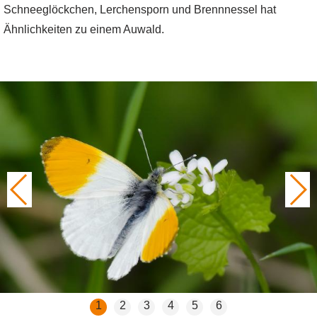
Schneeglöckchen, Lerchensporn und Brennnessel hat
Ähnlichkeiten zu einem Auwald.
1
2
3
4
5
6