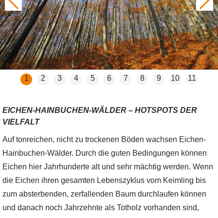
1
2
3
4
5
6
7
8
9
10
11
EICHEN-HAINBUCHEN-WÄLDER – HOTSPOTS DER
VIELFALT
Auf tonreichen, nicht zu trockenen Böden wachsen Eichen-
Hainbuchen-Wälder. Durch die guten Bedingungen können
Eichen hier Jahrhunderte alt und sehr mächtig werden. Wenn
die Eichen ihren gesamten Lebenszyklus vom Keimling bis
zum absterbenden, zerfallenden Baum durchlaufen können
und danach noch Jahrzehnte als Totholz vorhanden sind,