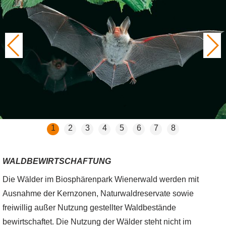
1
2
3
4
5
6
7
8
WALDBEWIRTSCHAFTUNG
Die Wälder im Biosphärenpark Wienerwald werden mit
Ausnahme der Kernzonen, Naturwaldreservate sowie
freiwillig außer Nutzung gestellter Waldbestände
bewirtschaftet. Die Nutzung der Wälder steht nicht im