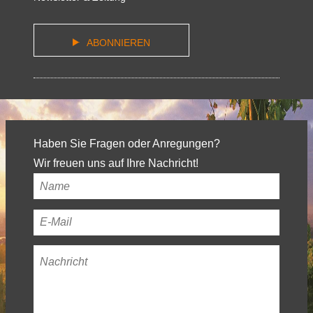
ABONNIEREN
Haben Sie Fragen oder Anregungen?
Wir freuen uns auf Ihre Nachricht!
Ihr
Name
*
Ihre
E-
Nachricht
*
Mail-
Adresse
*