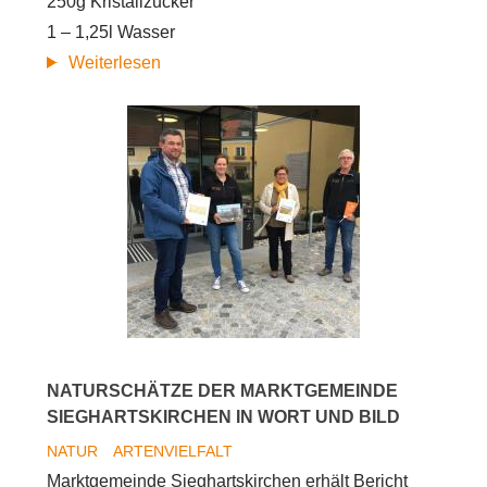
250g Kristallzucker
1 – 1,25l Wasser
Genusstipp:
Weiterlesen
Selbst
gemachter
Löwenzahnhonig!
NATURSCHÄTZE DER MARKTGEMEINDE
SIEGHARTSKIRCHEN IN WORT UND BILD
NATUR
ARTENVIELFALT
Marktgemeinde Sieghartskirchen erhält Bericht