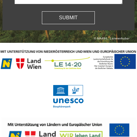
© MA49/L. Lammerhuber