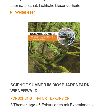
über naturschutzfachliche Besonderheiten.
Naturschätze
Weiterlesen
der
Marktgemeinde
Sieghartskirchen
in
Wort
und
Bild
SCIENCE SUMMER IM BIOSPHÄRENPARK
WIENERWALD
FORSCHUNG
NATUR
EXKURSION
3 Thementage - 6 Exkursionen mit ExpertInnen -