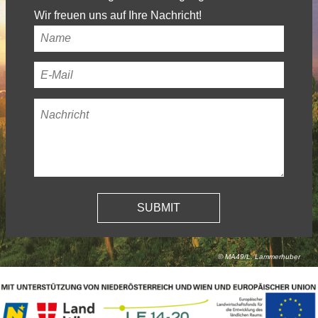
Wir freuen uns auf Ihre Nachricht!
Ihr
Name
*
Ihre
E-
Nachricht
*
Mail-
Adresse
*
© MA49/L. Lammerhuber