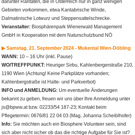
darunter Raritäten, die in Österreich nur in ganz wenigen
Gebieten vorkommen, etwa Kantabrische Winde,
Dalmatinische Lotwurz und Steppensattelschrecke.
Veranstalter:
Biosphärenpark Wienerwald Management
GmbH in Kooperation mit dem Naturschutzbund NÖ
▶ Samstag, 21. September 2024 - Mukental Wien-Döbling
WANN:
10 – 16 Uhr (inkl. Pause)
WO/TREFFPUNKT:
Heuriger Sirbu, Kahlenbergerstraße 210,
1190 Wien (Achtung! Keine Parkplätze vorhanden;
Kahlenbergstraße ist Halte- und Parkverbot)
INFO und ANMELDUNG:
Um eventuelle Änderungen
bekannt zu geben, freuen wir uns über Ihre Anmeldung unter
js@bpww.at bzw. 02233/54 187-23; Kontakt beim
Pflegetermin: 0676/81 22 04 03 (Mag. Johanna Scheiblhofer)
Info:
Sie möchten auch ein Biosphere Volunteer sein, sind
sich aber nicht sicher ob das die richtige Aufgabe für Sie ist?