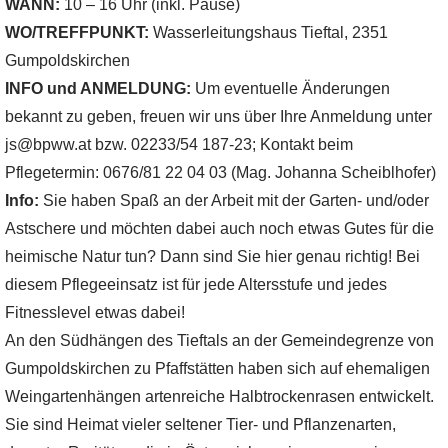
WANN:
10 – 16 Uhr (inkl. Pause)
WO/TREFFPUNKT:
Wasserleitungshaus Tieftal, 2351
Gumpoldskirchen
INFO und ANMELDUNG:
Um eventuelle Änderungen
bekannt zu geben, freuen wir uns über Ihre Anmeldung unter
js@bpww.at bzw. 02233/54 187-23; Kontakt beim
Pflegetermin: 0676/81 22 04 03 (Mag. Johanna Scheiblhofer)
Info:
Sie haben Spaß an der Arbeit mit der Garten- und/oder
Astschere und möchten dabei auch noch etwas Gutes für die
heimische Natur tun? Dann sind Sie hier genau richtig! Bei
diesem Pflegeeinsatz ist für jede Altersstufe und jedes
Fitnesslevel etwas dabei!
An den Südhängen des Tieftals an der Gemeindegrenze von
Gumpoldskirchen zu Pfaffstätten haben sich auf ehemaligen
Weingartenhängen artenreiche Halbtrockenrasen entwickelt.
Sie sind Heimat vieler seltener Tier- und Pflanzenarten,