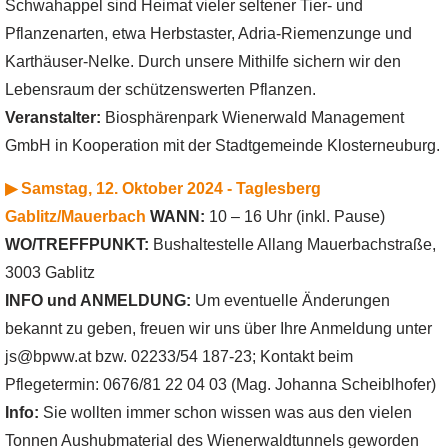
Schwahappel sind Heimat vieler seltener Tier- und
Pflanzenarten, etwa Herbstaster, Adria-Riemenzunge und
Karthäuser-Nelke. Durch unsere Mithilfe sichern wir den
Lebensraum der schützenswerten Pflanzen.
Veranstalter:
Biosphärenpark Wienerwald Management
GmbH in Kooperation mit der Stadtgemeinde Klosterneuburg.
▶ Samstag, 12. Oktober 2024 - Taglesberg
Gablitz/Mauerbach
WANN:
10 – 16 Uhr (inkl. Pause)
WO/TREFFPUNKT:
Bushaltestelle Allang Mauerbachstraße,
3003 Gablitz
INFO und ANMELDUNG:
Um eventuelle Änderungen
bekannt zu geben, freuen wir uns über Ihre Anmeldung unter
js@bpww.at bzw. 02233/54 187-23; Kontakt beim
Pflegetermin: 0676/81 22 04 03 (Mag. Johanna Scheiblhofer)
Info:
Sie wollten immer schon wissen was aus den vielen
Tonnen Aushubmaterial des Wienerwaldtunnels geworden