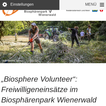
Direkt
Einstellungen
MENÜ
zum
Inhalt
© BPWW/N. Novak
„Biosphere Volunteer“:
Freiwilligeneinsätze im
Biosphärenpark Wienerwald