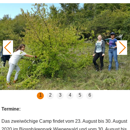
1
2
3
4
5
6
Termine:
Das zweiwöchige Camp findet vom 23. August bis 30. August
2020 im Biosphärenpark Wienerwald und vom 30. August bis